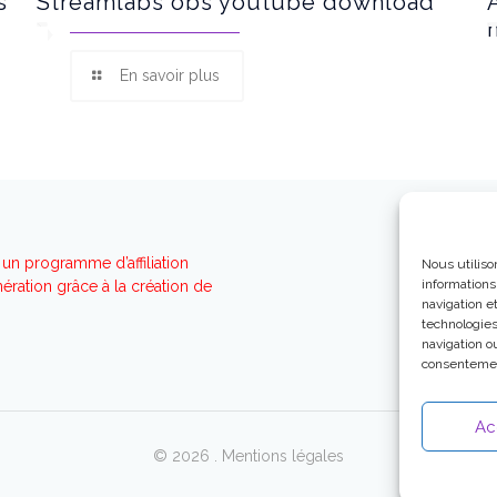
s
Streamlabs obs youtube download
En savoir plus
un programme d’affiliation
Nous utiliso
informations
ration grâce à la création de
navigation e
technologies
navigation ou
consentement
Ac
© 2026 .
Mentions légales