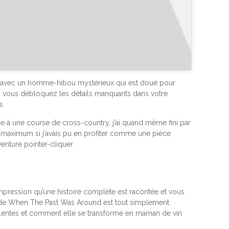
tion avec un homme-hibou mystérieux qui est doué pour
is vous débloquez les détails manquants dans votre
s.
âce à une course de cross-country, j’ai quand même fini par
iel maximum si j’avais pu en profiter comme une pièce
enture pointer-cliquer.
’impression qu’une histoire complète est racontée et vous
que de When The Past Was Around est tout simplement
culentes et comment elle se transforme en maman de vin