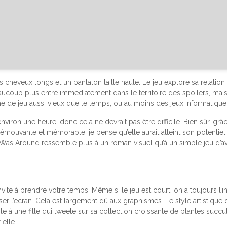
es cheveux longs et un pantalon taille haute. Le jeu explore sa rela
eaucoup plus entre immédiatement dans le territoire des spoilers, ma
e de jeu aussi vieux que le temps, ou au moins des jeux informatique
nviron une heure, donc cela ne devrait pas être difficile. Bien sûr, gr
ire émouvante et mémorable, je pense qu’elle aurait atteint son potent
 Was Around ressemble plus à un roman visuel qu’à un simple jeu d’av
invite à prendre votre temps. Même si le jeu est court, on a toujours l
isser l’écran. Cela est largement dû aux graphismes. Le style artisti
 à une fille qui tweete sur sa collection croissante de plantes suc
elle.