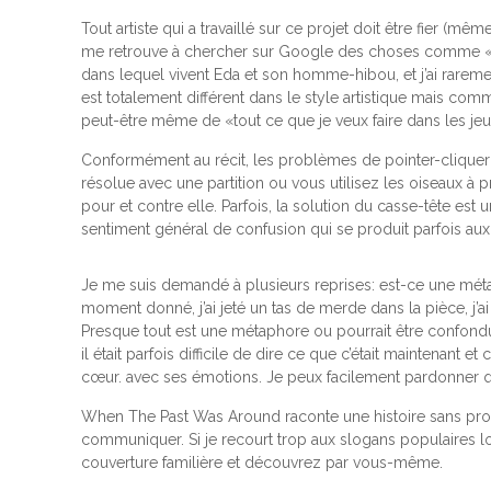
Tout artiste qui a travaillé sur ce projet doit être fier (m
me retrouve à chercher sur Google des choses comme « 
dans lequel vivent Eda et son homme-hibou, et j’ai rareme
est totalement différent dans le style artistique mais co
peut-être même de «tout ce que je veux faire dans les jeu
Conformément au récit, les problèmes de pointer-cliquer s
résolue avec une partition ou vous utilisez les oiseaux à p
pour et contre elle. Parfois, la solution du casse-tête es
sentiment général de confusion qui se produit parfois aux poi
Je me suis demandé à plusieurs reprises: est-ce une mé
moment donné, j’ai jeté un tas de merde dans la pièce, j’a
Presque tout est une métaphore ou pourrait être confondu 
il était parfois difficile de dire ce que c’était maintenant 
cœur. avec ses émotions. Je peux facilement pardonner que
When The Past Was Around raconte une histoire sans prono
communiquer. Si je recourt trop aux slogans populaires l
couverture familière et découvrez par vous-même.