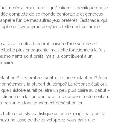
nique immédiatement une signification si spécifique que je
 idée complète de ce monde confortable et généreux
appelle l’un de mes autres jeux préférés, Eastshade, qui
agraphe est synonyme de «j’aime tellement cet art» et
native à la nôtre. La combinaison d’une serrure est
bituelle plus engageante, mais elle fonctionne à la fois
Ces moments sont brefs, mais ils contribuent à un
inéaire.
 métaphore? Les ombres sont-elles une métaphore? À un
onnêtement, la plupart du temps? La réponse était oui.
e l’histoire aurait pu être un peu plus claire au début –
 fonctionné et a fait un bon travail de coupe directement au
 en raison du fonctionnement général du jeu.
lle et un style artistique unique et magistral pour la
renez une tasse de thé, enveloppez-vous dans une