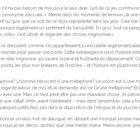
ême s’il n’a pas besoin de moi pour le leur dire). L’art de ce jeu commu
synonyme d’accueil ». Même dans les moments de tension, j’ai une
nt vu quoi que ce soit de ce style représenté dans les jeux. Cela me r
mmunique également un sentiment de tranquillité. En gros, tout ce par
x vidéo, c’est vibrer et regarder des choses mignonnes».
e déroulent comme s’ils appartenaient à une réalité légèrement alter
roximité pour passer une porte. Cette extravagance rend l’histoire inha
t une idée mignonne qui s’avère bizarre et frustrante en déplacement. 
nts les plus non linéaires de l’histoire – et l’histoire est plutôt non l
taphore? L’homme-hibou est-il une métaphore? Le violon est-il une
i regardé autour de moi et j’ai demandé: est-ce
Ce
une métaphore? Et h
avec une. Mais ce n’est peut-être pas une mauvaise chose. Je pense qu
et ce que c’était, enfin, avant maintenant – mais dans l’ensemble, cela a
lques petits faux pas dans la disposition de l’intrigue et du puzzle
ncer un seul mot de dialogue, en utilisant une musique simple mais be
orsque je les décris, sachez que cela mérite mieux. Mieux encore, p