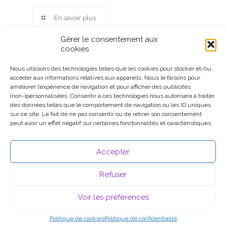
En savoir plus
Gérer le consentement aux
cookies
Nous utilisons des technologies telles que les cookies pour stocker et/ou
accéder aux informations relatives aux appareils. Nous le faisons pour
Ce site participe au Programme Partenaires d’Amazon EU, un
améliorer l’expérience de navigation et pour afficher des publicités
programme d’affiliation conçu pour permettre à des sites de
(non-)personnalisées. Consentir à ces technologies nous autorisera à traiter
percevoir une rémunération grâce à la création de liens vers
des données telles que le comportement de navigation ou les ID uniques
Amazon.fr.
sur ce site. Le fait de ne pas consentir ou de retirer son consentement
peut avoir un effet négatif sur certaines fonctonnalités et caractéristiques.
Accepter
Refuser
Voir les préférences
© 2026 .
Mentions légales
Politique de cookies
Politique de confidentialité