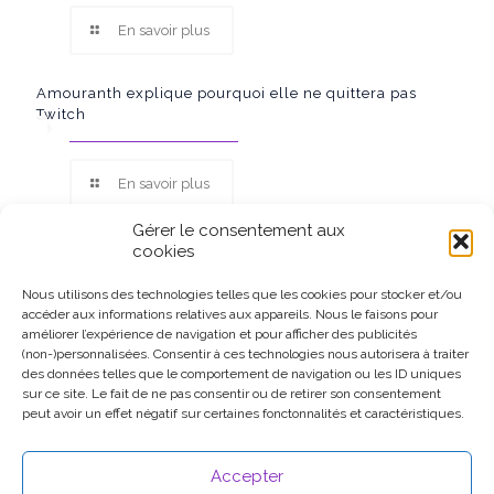
En savoir plus
Amouranth explique pourquoi elle ne quittera pas
Twitch
En savoir plus
Gérer le consentement aux
cookies
Nous utilisons des technologies telles que les cookies pour stocker et/ou
accéder aux informations relatives aux appareils. Nous le faisons pour
Ce site participe au Programme Partenaires d’Amazon EU, un
améliorer l’expérience de navigation et pour afficher des publicités
programme d’affiliation conçu pour permettre à des sites de
(non-)personnalisées. Consentir à ces technologies nous autorisera à traiter
percevoir une rémunération grâce à la création de liens vers
des données telles que le comportement de navigation ou les ID uniques
Amazon.fr.
sur ce site. Le fait de ne pas consentir ou de retirer son consentement
peut avoir un effet négatif sur certaines fonctonnalités et caractéristiques.
Accepter