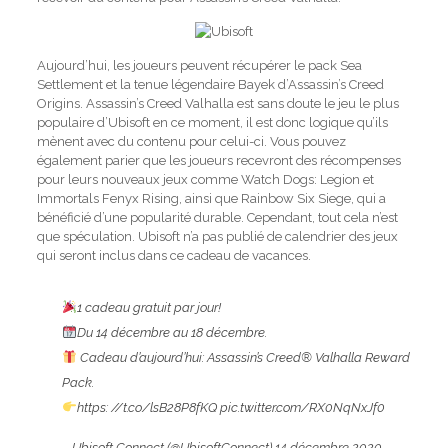
Aujourd’hui, les joueurs peuvent récupérer le pack Sea
Settlement et la tenue légendaire Bayek d’Assassin’s Creed
Origins. Assassin’s Creed Valhalla est sans doute le jeu le plus
populaire d’Ubisoft en ce moment, il est donc logique qu’ils
mènent avec du contenu pour celui-ci. Vous pouvez
également parier que les joueurs recevront des récompenses
pour leurs nouveaux jeux comme Watch Dogs: Legion et
Immortals Fenyx Rising, ainsi que Rainbow Six Siege, qui a
bénéficié d’une popularité durable. Cependant, tout cela n’est
que spéculation. Ubisoft n’a pas publié de calendrier des jeux
qui seront inclus dans ce cadeau de vacances.
1 cadeau gratuit par jour!
Du 14 décembre au 18 décembre.
Cadeau d’aujourd’hui: Assassin’s Creed® Valhalla Reward
Pack.
https: //t.co/lsB28P8fKQ
pic.twitter.com/RX0NqNxJf0
– Ubisoft Connect (@UbisoftConnect)
14 décembre 2020