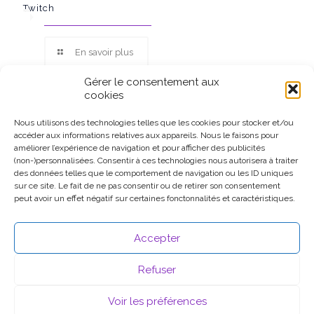
Twitch
En savoir plus
Gérer le consentement aux
cookies
Nous utilisons des technologies telles que les cookies pour stocker et/ou
accéder aux informations relatives aux appareils. Nous le faisons pour
Ce site participe au Programme Partenaires d’Amazon EU, un
améliorer l’expérience de navigation et pour afficher des publicités
programme d’affiliation conçu pour permettre à des sites de
(non-)personnalisées. Consentir à ces technologies nous autorisera à traiter
percevoir une rémunération grâce à la création de liens vers
des données telles que le comportement de navigation ou les ID uniques
Amazon.fr.
sur ce site. Le fait de ne pas consentir ou de retirer son consentement
peut avoir un effet négatif sur certaines fonctonnalités et caractéristiques.
Accepter
Refuser
Voir les préférences
© 2026 .
Mentions légales