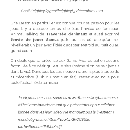
– Geoff Keighley (@geoffkeighley)
3 décembre 2020
Brie Larson en particulier est connue pour sa passion pour les
jeux. Il y a quelque temps, elle était l’invitée de l’émission
Animal Talking de
Traversée d’animaux
et aussi exprimé
l’envie de jouer Samus
juste au cas où quelqu’un se
réveillerait un jour avec l’idée d’adapter Metroid au petit ou au
grand écran.
On doute que sa présence aux Game Awards soit en aucune
façon liée à ce désir qui est le sien (même si on ne sait jamais
dans la vie). Dans tous les cas, nous en saurons plus à l’aube du
11 décembre (à 1h du matin en fait): restez avec nous pour
toute l’actualité de l’émission!
Jeudi prochain, nous sommes ravis d’accueillir
@brielarson
à
#TheGameAwards
en tant que présentateur pour célébrer
l’année dans les jeux vidéo! Ne manquez pas le livestream
mondial gratuit à https://t.co/JhGKOCSGza
pic.twitter.com/IMKetXcJfL