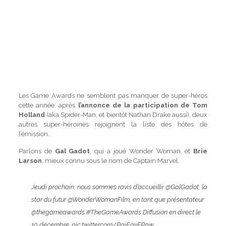
Les Game Awards ne semblent pas manquer de super-héros
cette année: après
l’annonce de la participation de Tom
Holland
(aka Spider-Man, et bientôt Nathan Drake aussi), deux
autres super-héroïnes rejoignent la liste des hôtes de
l’émission.
Parlons de
Gal Gadot
, qui a joué Wonder Woman, et
Brie
Larson
, mieux connu sous le nom de Captain Marvel.
Jeudi prochain, nous sommes ravis d’accueillir
@GalGadot
, la
star du futur
@WonderWomanFilm
, en tant que présentateur
@thegameawards
#TheGameAwards
Diffusion en direct le
10 décembre.
pic.twitter.com/PgjEgvFPpw