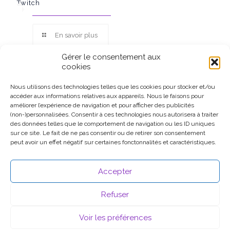
Twitch
En savoir plus
Gérer le consentement aux
cookies
Nous utilisons des technologies telles que les cookies pour stocker et/ou
accéder aux informations relatives aux appareils. Nous le faisons pour
Ce site participe au Programme Partenaires d’Amazon EU, un
améliorer l’expérience de navigation et pour afficher des publicités
programme d’affiliation conçu pour permettre à des sites de
(non-)personnalisées. Consentir à ces technologies nous autorisera à traiter
percevoir une rémunération grâce à la création de liens vers
des données telles que le comportement de navigation ou les ID uniques
Amazon.fr.
sur ce site. Le fait de ne pas consentir ou de retirer son consentement
peut avoir un effet négatif sur certaines fonctonnalités et caractéristiques.
Accepter
Refuser
Voir les préférences
© 2026 .
Mentions légales