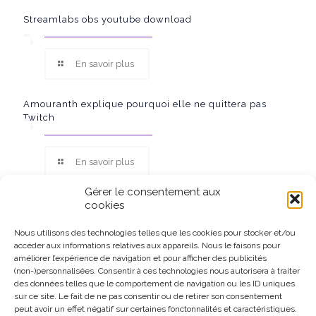
Streamlabs obs youtube download
En savoir plus
Amouranth explique pourquoi elle ne quittera pas
Twitch
En savoir plus
Gérer le consentement aux
cookies
Nous utilisons des technologies telles que les cookies pour stocker et/ou
accéder aux informations relatives aux appareils. Nous le faisons pour
Ce site participe au Programme Partenaires d’Amazon EU, un
améliorer l’expérience de navigation et pour afficher des publicités
programme d’affiliation conçu pour permettre à des sites de
(non-)personnalisées. Consentir à ces technologies nous autorisera à traiter
percevoir une rémunération grâce à la création de liens vers
des données telles que le comportement de navigation ou les ID uniques
Amazon.fr.
sur ce site. Le fait de ne pas consentir ou de retirer son consentement
peut avoir un effet négatif sur certaines fonctonnalités et caractéristiques.