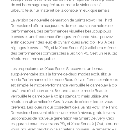
de cet hommage exagéré au crime, à la violence et à
l’absurdité sur le matériel de la console mieux que jamais.
La version de nouvelle génération de Saints Row: The Third
Remastered offrira aux joueurs de meilleurs paramètres de
performances, des performances visuelles beaucoup plus
élevées et une fréquence d’images améliorée. Vous pouvez
enfin découvrir des jeux 4k dynamiques avec 60 FPS. À des
réglages élevés, la PS5 et la Xbox Series S | X affichera même
des performances comparables à l’édition PC. C’est un résultat
résolument remarquable.
Les propriétaires de Xbox Series S recevront un bonus
supplémentaire sous la forme de deux modes exclusifs: le
mode Performance et le mode Beauté. La différence entre eux
est simple: le mode Performance verrouille le gameplay à 60
ips à une résolution de 1080 tandis que le mode Beauté
verrouille le gameplay à 30 ips standard mais utilise une
résolution 4K améliorée. C’est à vous de décider lequel vous
préférez. Les joueurs qui possèdent déjà Saints Row: The Third
Remastered peuvent obtenir une mise à niveau gratuite vers
les consoles de nouvelle génération via Smart Delivery. Ceci
est garanti pour les versions PS5 et Xbox Series X | Oui, alors ne
vous inquiétez pas d’avoir à acheter à nouveau le remaster – il