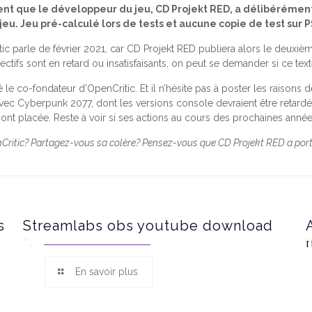
ent que le développeur du jeu, CD Projekt RED, a délibérément
jeu. Jeu pré-calculé lors de tests et aucune copie de test sur 
itic parle de février 2021, car CD Projekt RED publiera alors le deux
tifs sont en retard ou insatisfaisants, on peut se demander si ce tex
é le co-fondateur d’OpenCritic. Et il n’hésite pas à poster les raisons
vec Cyberpunk 2077, dont les versions console devraient être retardé
nt placée. Reste à voir si ses actions au cours des prochaines années
ritic? Partagez-vous sa colère? Pensez-vous que CD Projekt RED a port
s
Streamlabs obs youtube download
En savoir plus