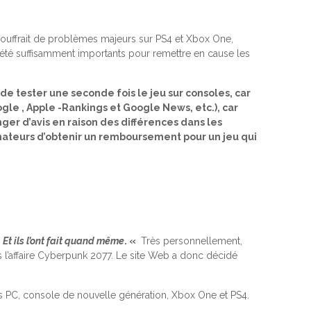
 souffrait de problèmes majeurs sur PS4 et Xbox One,
nt été suffisamment importants pour remettre en cause les
s de tester une seconde fois le jeu sur consoles, car
gle , Apple -Rankings et Google News, etc.), car
nger d’avis en raison des différences dans les
ommateurs d’obtenir un remboursement pour un jeu qui
. Et ils l’ont fait quand même
. «
Très personnellement,
s l’affaire Cyberpunk 2077. Le site Web a donc décidé
ons PC, console de nouvelle génération, Xbox One et PS4.