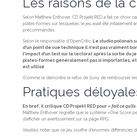
Les raisons de la 
Selon Matthew Enthover, CD Projekt RED a fait ce choix c
plates-formes sur lesquelles le jeu avait été initialement
précommandes.
Selon le responsable d’OpenCritic,
Le studio polonais sa
d’un point de vue technique il n’est pas vraiment b
l’impact d’un test sur le lectorat après la sortie du
plates-formes généralement pas si importantes, et p
est utilisé
(Comme le démontre le refus de Sony de rembourser les
Pratiques déloyale
En bref, il critique CD Projekt RED pour «
fait ce qu’il
Matthew Enthover regrette que le système «One Score per G
d’afficher un avertissement sur sa page RPG:
Veuillez noter que ce jeu souffre d’énormes différences d