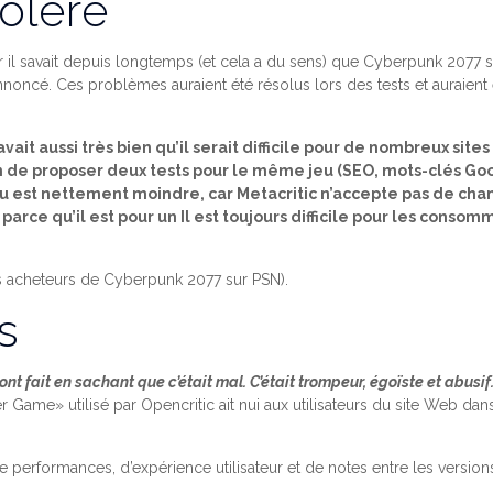
colère
ar il savait depuis longtemps (et cela a du sens) que Cyberpunk 2077
 annoncé. Ces problèmes auraient été résolus lors des tests et auraie
vait aussi très bien qu’il serait difficile pour de nombreux site
on de proposer deux tests pour le même jeu (SEO, mots-clés Goo
 jeu est nettement moindre, car Metacritic n’accepte pas de cha
arce qu’il est pour un Il est toujours difficile pour les cons
 acheteurs de Cyberpunk 2077 sur PSN).
s
s ont fait en sachant que c’était mal. C’était trompeur, égoïste et abusif
ame» utilisé par Opencritic ait nui aux utilisateurs du site Web dan
e performances, d’expérience utilisateur et de notes entre les versi