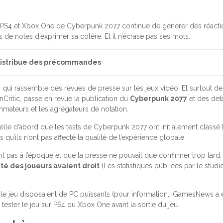
PS4 et Xbox One de Cyberpunk 2077 continue de générer des réactio
rs de notes d’exprimer sa colère. Et il n’écrase pas ses mots.
 distribue des précommandes
b qui rassemble des revues de presse sur les jeux vidéo. Et surtout de
nCritic, passe en revue la publication du
Cyberpunk 2077
et des déta
mmateurs et les agrégateurs de notation.
elle d’abord que les tests de Cyberpunk 2077 ont initialement classé 
qu’ils n’ont pas affecté la qualité de l’expérience globale.
nt pas à l’époque et que la presse ne pouvait que confirmer trop tard,
té des joueurs avaient droit
(Les statistiques publiées par le stud
r le jeu disposaient de PC puissants (pour information, iGamesNews a été
r tester le jeu sur PS4 ou Xbox One avant la sortie du jeu.