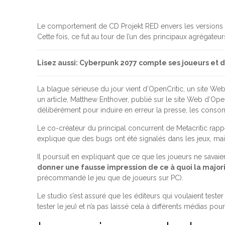
Le comportement de CD Projekt RED envers les versions 
Cette fois, ce fut au tour de l’un des principaux agrégateu
Lisez aussi: Cyberpunk 2077 compte ses joueurs et
La blague sérieuse du jour vient d’OpenCritic, un site We
un article, Matthew Enthover, publié sur le site Web d’Ope
délibérément pour induire en erreur la presse, les conso
Le co-créateur du principal concurrent de Metacritic rapp
explique que des bugs ont été signalés dans les jeux, mais 
Il poursuit en expliquant que ce que les joueurs ne savaie
donner une fausse impression de ce à quoi la majori
précommandé le jeu que de joueurs sur PC).
Le studio s’est assuré que les éditeurs qui voulaient teste
tester le jeu) et n’a pas laissé cela à différents médias pou