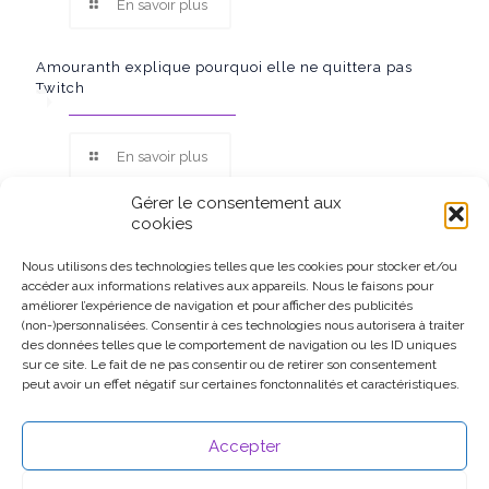
En savoir plus
Amouranth explique pourquoi elle ne quittera pas
Twitch
En savoir plus
Gérer le consentement aux
cookies
Nous utilisons des technologies telles que les cookies pour stocker et/ou
accéder aux informations relatives aux appareils. Nous le faisons pour
Ce site participe au Programme Partenaires d’Amazon EU, un
améliorer l’expérience de navigation et pour afficher des publicités
programme d’affiliation conçu pour permettre à des sites de
(non-)personnalisées. Consentir à ces technologies nous autorisera à traiter
percevoir une rémunération grâce à la création de liens vers
des données telles que le comportement de navigation ou les ID uniques
Amazon.fr.
sur ce site. Le fait de ne pas consentir ou de retirer son consentement
peut avoir un effet négatif sur certaines fonctonnalités et caractéristiques.
Accepter