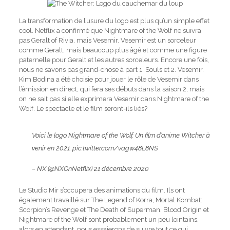
La transformation de l’usure du logo est plus qu’un simple effet
cool. Netflix a confirmé que Nightmare of the Wolf ne suivra
pas Geralt of Rivia, mais Vesemir. Vesemir est un sorceleur
comme Geralt, mais beaucoup plus âgé et comme une figure
paternelle pour Geralt et les autres sorceleurs. Encore une fois,
nous ne savons pas grand-chose à part 1. Souls et 2. Vesemir.
Kim Bodina a été choisie pour jouer le rôle de Vesemir dans
l’émission en direct, qui fera ses débuts dans la saison 2, mais
on ne sait pas si elle exprimera Vesemir dans Nightmare of the
Wolf. Le spectacle et le film seront-ils liés?
Voici le logo Nightmare of the Wolf. Un film d’anime Witcher à
venir en 2021.
pic.twitter.com/vagw48L8NS
– NX (@NXOnNetflix)
21 décembre 2020
Le Studio Mir s’occupera des animations du film. Ils ont
également travaillé sur The Legend of Korra, Mortal Kombat:
Scorpion’s Revenge et The Death of Superman. Blood Origin et
Nightmare of the Wolf sont probablement un peu lointains,
alors en attendant, nous essaierons de suivre tout ce qui