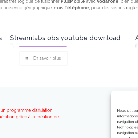
serait très logique de fusionner
PlusMobile
avec
Vodafone
, bien qu
sa présence géographique, mais
Téléphone
, pour des raisons régle
s
Streamlabs obs youtube download
En savoir plus
un programme d’affiliation
Nous utiliso
informations
ration grâce à la création de
navigation e
technologies
navigation ou