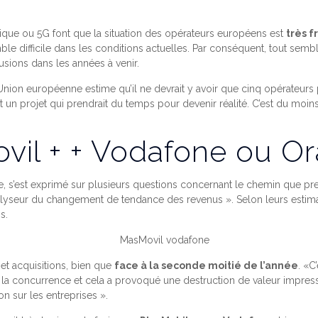
ptique ou 5G font que la situation des opérateurs européens est
très f
mble difficile dans les conditions actuelles. Par conséquent, tout sem
usions dans les années à venir.
l’Union européenne estime qu’il ne devrait y avoir que cinq opérateurs
un projet qui prendrait du temps pour devenir réalité. C’est du moins
il + + Vodafone ou O
ce, s’est exprimé sur plusieurs questions concernant le chemin que 
yseur du changement de tendance des revenus ». Selon leurs estimat
s.
 et acquisitions, bien que
face à la seconde moitié de l’année
. «C
a concurrence et cela a provoqué une destruction de valeur impressi
on sur les entreprises ».