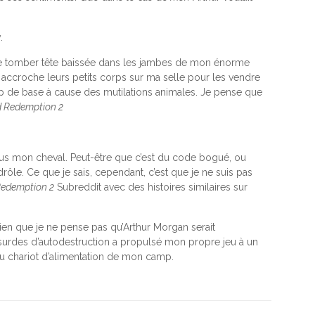
.
nt de tomber tête baissée dans les jambes de mon énorme
t accroche leurs petits corps sur ma selle pour les vendre
amp de base à cause des mutilations animales. Je pense que
 Redemption 2
us mon cheval. Peut-être que c’est du code bogué, ou
ôle. Ce que je sais, cependant, c’est que je ne suis pas
edemption 2
Subreddit avec des histoires similaires sur
ien que je ne pense pas qu’Arthur Morgan serait
bsurdes d’autodestruction a propulsé mon propre jeu à un
 au chariot d’alimentation de mon camp.