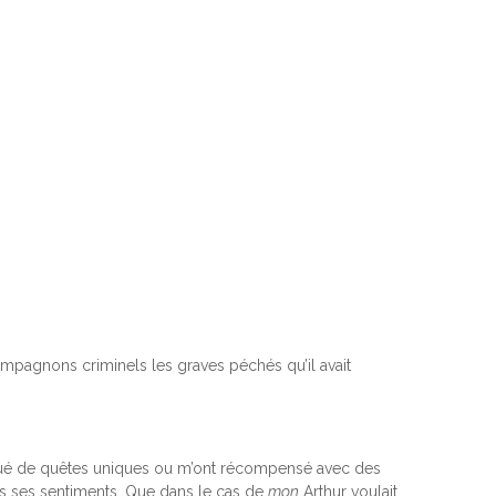
pagnons criminels les graves péchés qu’il avait
loqué de quêtes uniques ou m’ont récompensé avec des
ns ses sentiments. Que dans le cas de
mon
Arthur voulait