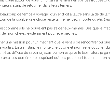
nt coule autour de vous, un organisme vivant en soi. Les troupeaux de b
ongeurs avant de retourner dans leurs terriers.
aucoup de temps à voyager d’un endroit à l’autre sans l’aide de la fon
tour de la courbe, une chose reste la même, peu importe où
Red Dea
C’est comme s’ils ne pouvaient pas s’aider eux-mêmes. Dès que je m’a
nts de mon cheval, évidemment pour être piétinés.
 une mission pour un méchant que je venais de rencontrer ou que j’al
voulais. En un instant, je monte une colline et j’admire le coucher du 
l était difficile de savoir si j’avais ou non esquivé le lapin, alors je g
es carcasses derrière moi, espérant qu’elles pourraient fournir un bon r