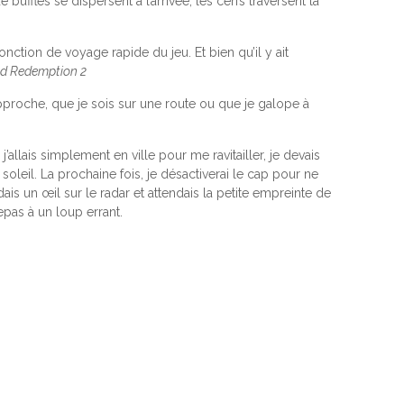
uffles se dispersent à l’arrivée, les cerfs traversent la
ction de voyage rapide du jeu. Et bien qu’il y ait
d Redemption 2
pproche, que je sois sur une route ou que je galope à
lais simplement en ville pour me ravitailler, je devais
soleil. La prochaine fois, je désactiverai le cap pour ne
ardais un œil sur le radar et attendais la petite empreinte de
epas à un loup errant.