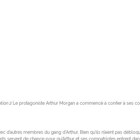
tion 2
Le protagoniste Arthur Morgan a commencé à confier à ses com
 avec d’autres membres du gang d’Arthur. Bien qu’ils n’aient pas déb
nts servent de
chance
pour qu’Arthur et ses compatriotes entrent da