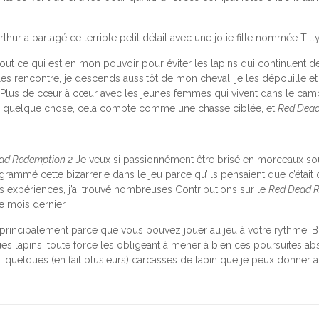
hur a partagé ce terrible petit détail avec une jolie fille nommée Tilly
s tout ce qui est en mon pouvoir pour éviter les lapins qui continue
les rencontre, je descends aussitôt de mon cheval, je les dépouille e
faire; Plus de cœur à cœur avec les jeunes femmes qui vivent dans le c
uite quelque chose, cela compte comme une chasse ciblée, et
Red Dead
ad Redemption 2
Je veux si passionnément être brisé en morceaux so
mmé cette bizarrerie dans le jeu parce qu’ils pensaient que c’était dr
s expériences, j’ai trouvé
nombreuses
Contributions
sur le
Red Dead R
e mois dernier
.
 principalement parce que vous pouvez jouer au jeu à votre rythme. B
s lapins, toute force les obligeant à mener à bien ces poursuites a
ai quelques (en fait plusieurs) carcasses de lapin que je peux donner