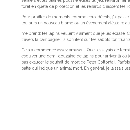
sentiers et les plaines poussiéreuses du jeu, l’environneme
forêt en quête de protection et les renards chassent les r
Pour profiter de moments comme ceux décrits, j’ai passé be
toujours un nouveau biome ou un événement aléatoire au
me prend: les lapins veulent vraiment que je les écrase. 
travers la campagne, ils sprintent sur les sabots tonitrua
Cela a commencé assez amusant. Que j’essayais de terminer
esquiver une demi-douzaine de lapins pour arriver là où je 
pas exaucer le souhait de mort de Peter Cottontail. Parfois, i
patte qui indique un animal mort. En général, je laissais l