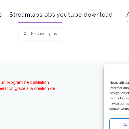
s
Streamlabs obs youtube download
En savoir plus
un programme d’affiliation
Nous utiliso
informations
ration grâce à la création de
navigation e
technologies
navigation ou
consentement
Ac