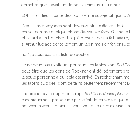
admettre que
Il avait tué de petits animaux inutilement.
«Oh mon dieu, il parle des lapins», me suis-je dit quand Art
Depuis, mes voyages sont devenus plus difficiles. Je fai
cheval comme quelque chose
Bateau sur l’eau
. Quand je 
plus tard à un boucher. Jusqu’à présent, cela a fait l’af
si Arthur tue accidentellement un lapin mais en fait ens
ne l’ajoutera pas à sa liste de péchés.
Je ne peux pas expliquer pourquoi les lapins sont
Red De
peut-être que les gens de Rockstar ont délibérément progra
la seule personne à qui cela est arrivé. En recherchant me
les lapins suicidés, dont certains seulement récemment
L
J’apprécie beaucoup mon temps
Red Dead Redemption 2
,
canoniquement préoccupé par le fait de renverser quelque
nouveau niveau. Eh bien, si vous voulez bien m’excuser, j’
.