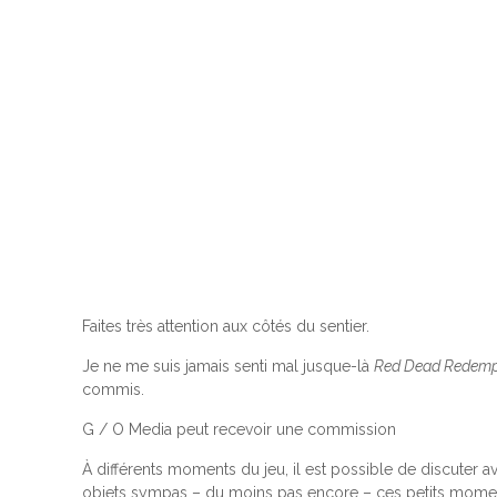
Faites très attention aux côtés du sentier.
Je ne me suis jamais senti mal jusque-là
Red Dead Redemp
commis.
G / O Media peut recevoir une commission
À différents moments du jeu, il est possible de discuter
objets sympas – du moins pas encore – ces petits mome