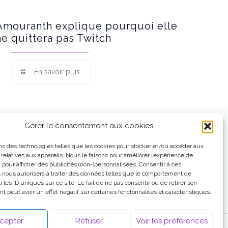
Amouranth explique pourquoi elle
ne quittera pas Twitch
En savoir plus
Gérer le consentement aux cookies
ns des technologies telles que les cookies pour stocker et/ou accéder aux
 relatives aux appareils. Nous le faisons pour améliorer l’expérience de
t pour afficher des publicités (non-)personnalisées. Consentir à ces
 nous autorisera à traiter des données telles que le comportement de
 les ID uniques sur ce site. Le fait de ne pas consentir ou de retirer son
 peut avoir un effet négatif sur certaines fonctonnalités et caractéristiques.
cepter
Refuser
Voir les préférences