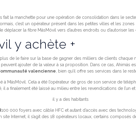
is fait la manchette pour une opération de consolidation dans le sec
rmais, c’est un opérateur présent dans les petites villes et les zones 
 de déplacer la fibre MásMóvil vers d’autres endroits ou d’autoriser le
l y achète +
lus de le faire sur la base de gagner des milliers de clients chaque
ui peuvent ajouter de la valeur à sa proposition. Dans ce cas, Ahimás
a Communauté valencienne
, bien qu’il offre ses services dans le res
 lié à MásMóvil. Cela a été l’opérateur de gros de son service de téléph
, il a finalement été laissé au milieu entre les revendications de l’un e
H
100 000 foyers avec câble HFC et autant d’accès avec des technol
 site Internet, il s’agit des 18 opérateurs locaux, certains composés d