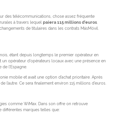
teur des télécommunications, chose assez fréquente
rurales à travers lequel
paiera 115 millions d’euros
.
s changements de titulaires dans les contrats MásMóvil.
 mois, étant depuis longtemps le premier opérateur en
 est un opérateur d’opérateurs locaux avec une présence en
te de l’Espagne.
onie mobile et avait une option d’achat prioritaire. Après
t de l’autre. Ce sera finalement environ 115 millions d’euros.
ogies comme WiMax. Dans son offre on retrouve
e différentes marques telles que: