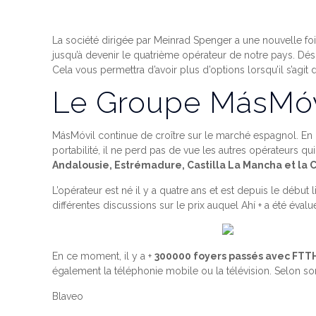
La société dirigée par Meinrad Spenger a une nouvelle fo
jusqu’à devenir le quatrième opérateur de notre pays. Déso
Cela vous permettra d’avoir plus d’options lorsqu’il s’agit
Le Groupe MásMóvi
MásMóvil continue de croître sur le marché espagnol. En p
portabilité, il ne perd pas de vue les autres opérateurs q
Andalousie, Estrémadure, Castilla La Mancha et l
L’opérateur est né il y a quatre ans et est depuis le début
différentes discussions sur le prix auquel Ahí + a été évalué
En ce moment, il y a +
300000 foyers passés avec FTT
également la téléphonie mobile ou la télévision. Selon son
Blaveo