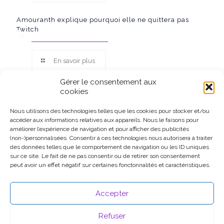
Amouranth explique pourquoi elle ne quittera pas
Twitch
En savoir plus
Gérer le consentement aux
cookies
Nous utilisons des technologies telles que les cookies pour stocker et/ou
accéder aux informations relatives aux appareils. Nous le faisons pour
Ce site participe au Programme Partenaires d’Amazon EU, un
améliorer l’expérience de navigation et pour afficher des publicités
programme d’affiliation conçu pour permettre à des sites de
(non-)personnalisées. Consentir à ces technologies nous autorisera à traiter
percevoir une rémunération grâce à la création de liens vers
des données telles que le comportement de navigation ou les ID uniques
Amazon.fr.
sur ce site. Le fait de ne pas consentir ou de retirer son consentement
peut avoir un effet négatif sur certaines fonctonnalités et caractéristiques.
Accepter
Refuser