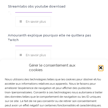
Streamlabs obs youtube download
En savoir plus
Amouranth explique pourquoi elle ne quittera pas
Twitch
En savoir plus
Gérer le consentement aux
cookies
Nous utilisons des technologies telles que les cookies pour stocker et/ou
accéder aux informations relatives aux appareils. Nous le faisons pour
Ce site participe au Programme Partenaires d’Amazon EU, un
améliorer l’expérience de navigation et pour afficher des publicités
programme d’affiliation conçu pour permettre à des sites de
(non-)personnalisées. Consentir à ces technologies nous autorisera à traiter
percevoir une rémunération grâce à la création de liens vers
des données telles que le comportement de navigation ou les ID uniques
Amazon.fr.
sur ce site. Le fait de ne pas consentir ou de retirer son consentement
peut avoir un effet négatif sur certaines fonctonnalités et caractéristiques.