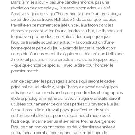
Dans la mise à jour « pas une bande-annonce, pas une
révélation de gameplay », Tameem Antoniades, « Chief
Creative Ninja » de Ninja Theory, nous a donné un bref aperçu
de l’endroit où se trouve Hellblade 2, de ce sur quoi l’équipe
travaille en ce moment et a jeté un œil à la façon dont les
choses se passent. Aller. Pour aller droit au but, Hellblade 2 est
toujours en pré-production : Antoniades a expliqué que
l’équipe travaille actuellement sur « la construction d’une
bonne grosse partie du jeu » avant de lancer la production
complète. Curieusement, il a également déclaré que Hellblade
2 ne serait pas une « suite directe », mais que l’équipe faisait
« quelque chose de spécial » avec le titre pour honorer le
premier match.
Afin de capturer les paysages islandais qui seront le cadre
principal de Hellblade 2, Ninja Theory a envoyé des équipes
artistiques et audio en Islande pour prendre des photographies
et de la photogrammétrie qui, avec l’imagerie satellite, seront
utilisées pour amener de grandes parties du paysage à le jeu.
Ce n’est pas la fin du travail physique effectué : de vrais
costumes ont été créés pour être scannés et modelés, et
l’actrice qui incarne Senua elle-même, Melina Juergens et
l’équipe d’animation ont passé les deux dernières années à
s’entraîner au combat pour donner une impression de