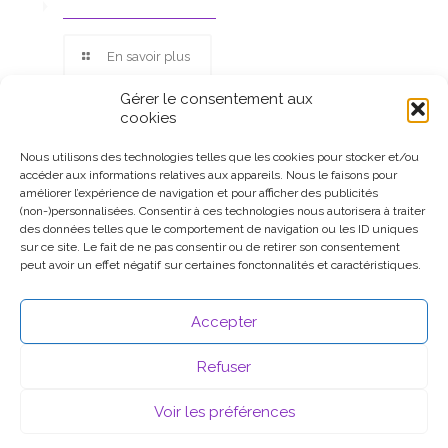
En savoir plus
Gérer le consentement aux
cookies
Nous utilisons des technologies telles que les cookies pour stocker et/ou
accéder aux informations relatives aux appareils. Nous le faisons pour
Ce site participe au Programme Partenaires d’Amazon EU, un
améliorer l’expérience de navigation et pour afficher des publicités
programme d’affiliation conçu pour permettre à des sites de
(non-)personnalisées. Consentir à ces technologies nous autorisera à traiter
percevoir une rémunération grâce à la création de liens vers
des données telles que le comportement de navigation ou les ID uniques
Amazon.fr.
sur ce site. Le fait de ne pas consentir ou de retirer son consentement
peut avoir un effet négatif sur certaines fonctonnalités et caractéristiques.
Accepter
Refuser
Voir les préférences
© 2026 .
Mentions légales