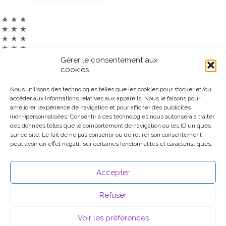
Gérer le consentement aux
cookies
Nous utilisons des technologies telles que les cookies pour stocker et/ou
Ce site participe au Programme Partenaires d’Amazon EU, un
accéder aux informations relatives aux appareils. Nous le faisons pour
programme d’affiliation conçu pour permettre à des sites de
améliorer l’expérience de navigation et pour afficher des publicités
percevoir une rémunération grâce à la création de liens vers
(non-)personnalisées. Consentir à ces technologies nous autorisera à traiter
Amazon.fr.
des données telles que le comportement de navigation ou les ID uniques
sur ce site. Le fait de ne pas consentir ou de retirer son consentement
peut avoir un effet négatif sur certaines fonctonnalités et caractéristiques.
Accepter
Refuser
© 2026 .
Mentions légales
Voir les préférences