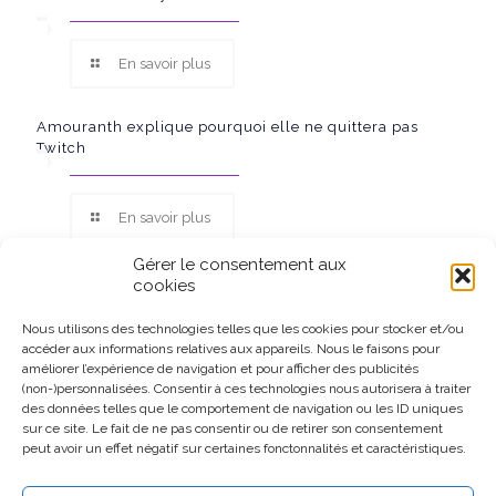
En savoir plus
Amouranth explique pourquoi elle ne quittera pas
Twitch
En savoir plus
Gérer le consentement aux
cookies
Nous utilisons des technologies telles que les cookies pour stocker et/ou
accéder aux informations relatives aux appareils. Nous le faisons pour
Ce site participe au Programme Partenaires d’Amazon EU, un
améliorer l’expérience de navigation et pour afficher des publicités
programme d’affiliation conçu pour permettre à des sites de
(non-)personnalisées. Consentir à ces technologies nous autorisera à traiter
percevoir une rémunération grâce à la création de liens vers
des données telles que le comportement de navigation ou les ID uniques
Amazon.fr.
sur ce site. Le fait de ne pas consentir ou de retirer son consentement
peut avoir un effet négatif sur certaines fonctonnalités et caractéristiques.