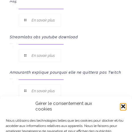
ans
En savoir plus
Streamlabs obs youtube download
En savoir plus
Amouranth explique pourquoi elle ne quittera pas Twitch
En savoir plus
Gérer le consentement aux
cookies
Nous utilisons des technologies telles que les cookies pour stocker et/ou
accéder aux informations relatives aux appareils. Nous le faisons pour
Ce site participe au Programme Partenaires d’Amazon EU, un
améliorer l’expérience de navigation et pour afficher des publicités