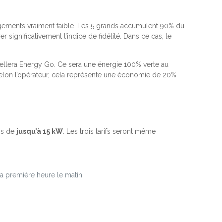
angements vraiment faible. Les 5 grands accumulent 90% du
 significativement l’indice de fidélité. Dans ce cas, le
pellera Energy Go. Ce sera une énergie 100% verte au
r. Selon l’opérateur, cela représente une économie de 20%
irs de
jusqu’à 15 kW
. Les trois tarifs seront même
a première heure le matin.