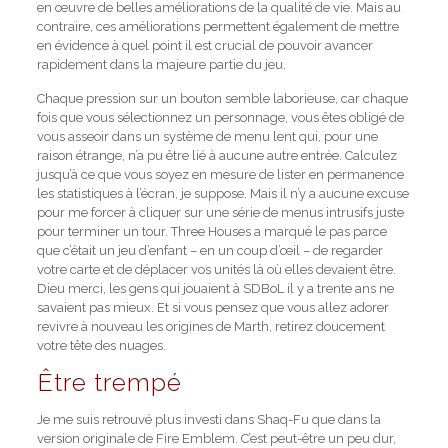
en œuvre de belles améliorations de la qualité de vie. Mais au
contraire, ces améliorations permettent également de mettre
en évidence à quel point il est crucial de pouvoir avancer
rapidement dans la majeure partie du jeu.
Chaque pression sur un bouton semble laborieuse, car chaque
fois que vous sélectionnez un personnage, vous êtes obligé de
vous asseoir dans un système de menu lent qui, pour une
raison étrange, n’a pu être lié à aucune autre entrée. Calculez
jusqu’à ce que vous soyez en mesure de lister en permanence
les statistiques à l’écran, je suppose. Mais il n’y a aucune excuse
pour me forcer à cliquer sur une série de menus intrusifs juste
pour terminer un tour. Three Houses a marqué le pas parce
que c’était un jeu d’enfant – en un coup d’œil – de regarder
votre carte et de déplacer vos unités là où elles devaient être.
Dieu merci, les gens qui jouaient à SDBoL il y a trente ans ne
savaient pas mieux. Et si vous pensez que vous allez adorer
revivre à nouveau les origines de Marth, retirez doucement
votre tête des nuages.
Être trempé
Je me suis retrouvé plus investi dans Shaq-Fu que dans la
version originale de Fire Emblem. C’est peut-être un peu dur,