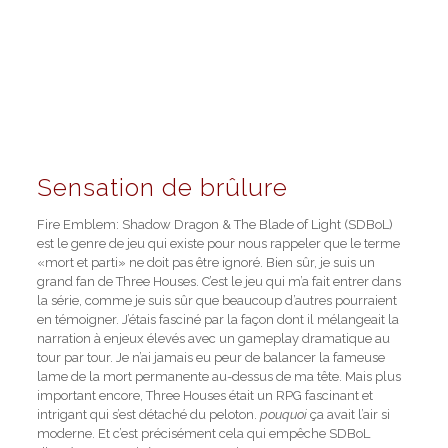
Sensation de brûlure
Fire Emblem: Shadow Dragon & The Blade of Light (SDBoL)
est le genre de jeu qui existe pour nous rappeler que le terme
«mort et parti» ne doit pas être ignoré. Bien sûr, je suis un
grand fan de Three Houses. C’est le jeu qui m’a fait entrer dans
la série, comme je suis sûr que beaucoup d’autres pourraient
en témoigner. J’étais fasciné par la façon dont il mélangeait la
narration à enjeux élevés avec un gameplay dramatique au
tour par tour. Je n’ai jamais eu peur de balancer la fameuse
lame de la mort permanente au-dessus de ma tête. Mais plus
important encore, Three Houses était un RPG fascinant et
intrigant qui s’est détaché du peloton.
pouquoi
ça avait l’air si
moderne. Et c’est précisément cela qui empêche SDBoL