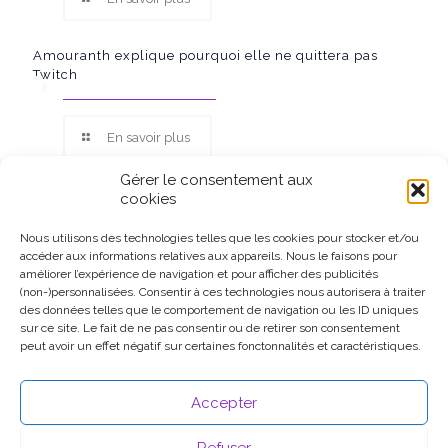
Amouranth explique pourquoi elle ne quittera pas
Twitch
En savoir plus
Gérer le consentement aux
cookies
Nous utilisons des technologies telles que les cookies pour stocker et/ou
accéder aux informations relatives aux appareils. Nous le faisons pour
Ce site participe au Programme Partenaires d’Amazon EU, un
améliorer l’expérience de navigation et pour afficher des publicités
programme d’affiliation conçu pour permettre à des sites de
(non-)personnalisées. Consentir à ces technologies nous autorisera à traiter
percevoir une rémunération grâce à la création de liens vers
des données telles que le comportement de navigation ou les ID uniques
Amazon.fr.
sur ce site. Le fait de ne pas consentir ou de retirer son consentement
peut avoir un effet négatif sur certaines fonctonnalités et caractéristiques.
Accepter
Refuser