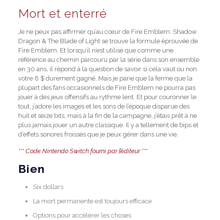
Mort et enterré
Je ne peux pas affirmer qu’au cœur de Fire Emblem: Shadow
Dragon & The Blade of Light se trouve la formule éprouvée de
Fire Emblem. Et lorsqu’il n’est utilisé que comme une
référence au chemin parcouru par la série dans son ensemble
en 30 ans, il répond à la question de savoir si cela vaut ou non
votre 6 $ durement gagné. Mais je parie que la ferme que la
plupart des fans occasionnels de Fire Emblem ne pourra pas
jouer à des jeux offensifs au rythme lent. Et pour couronner le
tout, j’adore les images et les sons de l’époque disparue des
huit et seize bits, mais à la fin de la campagne, j’étais prêt à ne
plus jamais jouer un autre classique. Il y a tellement de bips et
d’effets sonores froissés que je peux gérer dans une vie.
*** Code Nintendo Switch fourni par l’éditeur ***
Bien
Six dollars
La mort permanente est toujours efficace
Options pour accélérer les choses