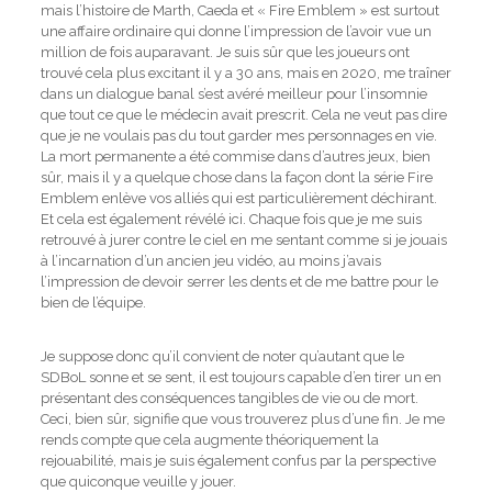
mais l’histoire de Marth, Caeda et « Fire Emblem » est surtout
une affaire ordinaire qui donne l’impression de l’avoir vue un
million de fois auparavant. Je suis sûr que les joueurs ont
trouvé cela plus excitant il y a 30 ans, mais en 2020, me traîner
dans un dialogue banal s’est avéré meilleur pour l’insomnie
que tout ce que le médecin avait prescrit. Cela ne veut pas dire
que je ne voulais pas du tout garder mes personnages en vie.
La mort permanente a été commise dans d’autres jeux, bien
sûr, mais il y a quelque chose dans la façon dont la série Fire
Emblem enlève vos alliés qui est particulièrement déchirant.
Et cela est également révélé ici. Chaque fois que je me suis
retrouvé à jurer contre le ciel en me sentant comme si je jouais
à l’incarnation d’un ancien jeu vidéo, au moins j’avais
l’impression de devoir serrer les dents et de me battre pour le
bien de l’équipe.
Je suppose donc qu’il convient de noter qu’autant que le
SDBoL sonne et se sent, il est toujours capable d’en tirer un en
présentant des conséquences tangibles de vie ou de mort.
Ceci, bien sûr, signifie que vous trouverez plus d’une fin. Je me
rends compte que cela augmente théoriquement la
rejouabilité, mais je suis également confus par la perspective
que quiconque veuille y jouer.