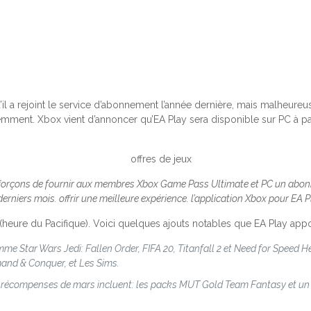
il a rejoint le service d’abonnement l’année dernière, mais malheureuse
mment. Xbox vient d’annoncer qu’EA Play sera disponible sur PC à p
efforçons de fournir aux membres Xbox Game Pass Ultimate et PC un abo
iers mois. offrir une meilleure expérience. l’application Xbox pour EA Pl
 (heure du Pacifique). Voici quelques ajouts notables que EA Play app
e Star Wars Jedi: Fallen Order, FIFA 20, Titanfall 2 et Need for Speed ​​He
and & Conquer, et Les Sims.
 récompenses de mars incluent: les packs MUT Gold Team Fantasy et un