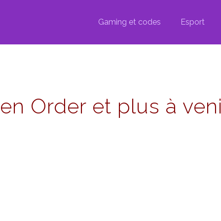
Gaming et codes
Esport
llen Order et plus à v