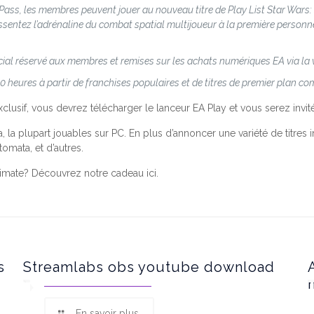
Pass, les membres peuvent jouer au nouveau titre de Play List Star Wars:
ressentez l’adrénaline du combat spatial multijoueur à la première perso
cial réservé aux membres et remises sur les achats numériques EA via la v
0 heures à partir de franchises populaires et de titres de premier plan c
clusif, vous devrez télécharger le lanceur EA Play et vous serez inv
a plupart jouables sur PC. En plus d’annoncer une variété de titres in
omata, et d’autres.
mate? Découvrez notre cadeau ici.
s
Streamlabs obs youtube download
En savoir plus