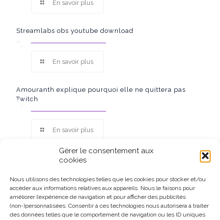
En savoir plus
Streamlabs obs youtube download
En savoir plus
Amouranth explique pourquoi elle ne quittera pas
Twitch
En savoir plus
Gérer le consentement aux
cookies
Nous utilisons des technologies telles que les cookies pour stocker et/ou
accéder aux informations relatives aux appareils. Nous le faisons pour
Ce site participe au Programme Partenaires d’Amazon EU, un
améliorer l’expérience de navigation et pour afficher des publicités
programme d’affiliation conçu pour permettre à des sites de
(non-)personnalisées. Consentir à ces technologies nous autorisera à traiter
percevoir une rémunération grâce à la création de liens vers
des données telles que le comportement de navigation ou les ID uniques
Amazon.fr.