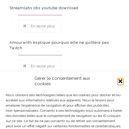
Streamlabs obs youtube download
En savoir plus
Amouranth explique pourquoi elle ne quittera pas
Twitch
En savoir plus
Gérer le consentement aux
cookies
Nous utilisons des technologies telles que les cookies pour stocker et/ou
accéder aux informations relatives aux appareils. Nous le faisons pour
Ce site participe au Programme Partenaires d’Amazon EU, un
améliorer l’expérience de navigation et pour afficher des publicités
programme d’affiliation conçu pour permettre à des sites de
(non-)personnalisées. Consentir à ces technologies nous autorisera à traiter
percevoir une rémunération grâce à la création de liens vers
des données telles que le comportement de navigation ou les ID uniques
Amazon.fr.
sur ce site. Le fait de ne pas consentir ou de retirer son consentement
peut avoir un effet négatif sur certaines fonctonnalités et caractéristiques.