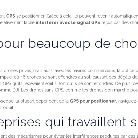
ent
GPS
se positionner. Grâce à cela, ils peuvent revenir automatiquem
relativement facile
interférer avec le signal GPS
reçus par des drone
é pour beaucoup de cho
s drones privés, mais aussi avec les navires commerciaux, la polic
ompue, où 46 drones se sont effondrés au sol, causant des dégâts d
l GPS qu’ils recevaient était si fort qu’ils se sont effondrés. De plus
omme DJI. Les drones sans GPS, comme les drones bon marché pour 
oscope, la plupart dépendent de la
GPS pour positionner
, naviguez 
roduit.
eprises qui travaillent 
ent des mécanismes pour éviter les interférences produites par ces si