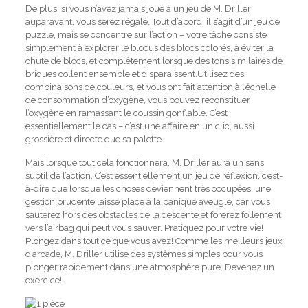
De plus, si vous n’avez jamais joué à un jeu de M. Driller
auparavant, vous serez régalé. Tout d’abord, il s’agit d’un jeu de
puzzle, mais se concentre sur l’action – votre tâche consiste
simplement à explorer le blocus des blocs colorés, à éviter la
chute de blocs, et complètement lorsque des tons similaires de
briques collent ensemble et disparaissent.Utilisez des
combinaisons de couleurs, et vous ont fait attention à l’échelle
de consommation d’oxygène, vous pouvez reconstituer
l’oxygène en ramassant le coussin gonflable. C’est
essentiellement le cas – c’est une affaire en un clic, aussi
grossière et directe que sa palette.
Mais lorsque tout cela fonctionnera, M. Driller aura un sens
subtil de l’action. C’est essentiellement un jeu de réflexion, c’est-
à-dire que lorsque les choses deviennent très occupées, une
gestion prudente laisse place à la panique aveugle, car vous
sauterez hors des obstacles de la descente et forerez follement
vers l’airbag qui peut vous sauver. Pratiquez pour votre vie!
Plongez dans tout ce que vous avez! Comme les meilleurs jeux
d’arcade, M. Driller utilise des systèmes simples pour vous
plonger rapidement dans une atmosphère pure. Devenez un
exercice!