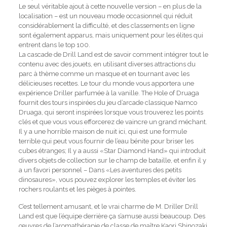
Le seul véritable ajout à cette nouvelle version – en plus de la
localisation – est un nouveau mode occasionnel qui réduit
considérablement la difficulté, et des classements en ligne
sont également apparus, mais uniquement pour les élites qui
entrent dans le top 100.
La cascade de Drill Land est de savoir comment intégrer tout le
contenu avec des jouets, en utilisant diverses attractions du
parc à thème comme un masque et en tournant avec les
délicieuses recettes. Le tour du monde vous apportera une
expérience Driller parfumée à la vanille. The Hole of Druaga
fournit des tours inspirées du jeu d’arcade classique Namco
Druaga, qui seront inspirées lorsque vous trouverez les points
clés et que vous vous efforcerez de vaincre un grand méchant.
Il y a une horrible maison de nuit ici, qui est une formule
terrible qui peut vous fournir de l’eau bénite pour briser les
cubes étranges; Il y a aussi «Star Diamond Hand» qui introduit
divers objets de collection sur le champ de bataille, et enfin il y
a un favori personnel – Dans «Les aventures des petits
dinosaures», vous pouvez explorer les temples et éviter les
rochers roulants et les pièges à pointes.
C’est tellement amusant, et le vrai charme de M. Driller Drill
Land est que l’équipe derrière ça s’amuse aussi beaucoup. Des
œuvres de l’aromathérapie de classe de maître Kaori Shinozaki