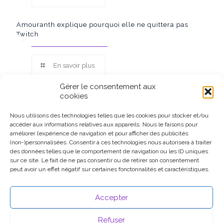
Amouranth explique pourquoi elle ne quittera pas
Twitch
En savoir plus
Gérer le consentement aux
cookies
Nous utilisons des technologies telles que les cookies pour stocker et/ou
accéder aux informations relatives aux appareils. Nous le faisons pour
Ce site participe au Programme Partenaires d’Amazon EU, un
améliorer l’expérience de navigation et pour afficher des publicités
programme d’affiliation conçu pour permettre à des sites de
(non-)personnalisées. Consentir à ces technologies nous autorisera à traiter
percevoir une rémunération grâce à la création de liens vers
des données telles que le comportement de navigation ou les ID uniques
Amazon.fr.
sur ce site. Le fait de ne pas consentir ou de retirer son consentement
peut avoir un effet négatif sur certaines fonctonnalités et caractéristiques.
Accepter
Refuser