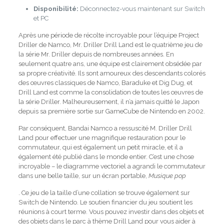
Disponibilité:
Déconnectez-vous maintenant sur Switch
et PC
Après une période de récolte incroyable pour l’équipe Project
Driller de Namco, Mr. Driller Drill Land est le quatrième jeu de
la série Mr. Driller depuis de nombreuses années. En
seulement quatre ans, une équipe est clairement obsédée par
sa propre créativité. Ils sont amoureux des descendants colorés
des œuvres classiques de Namco, Baraduke et Dig Dug, et
Drill Land est comme la consolidation de toutes les œuvres de
la série Driller. Malheureusement, il n’a jamais quitté le Japon
depuis sa première sortie sur GameCube de Nintendo en 2002.
Par conséquent, Bandai Namco a ressuscité M. Driller Drill
Land pour effectuer une magnifique restauration pour le
commutateur, qui est également un petit miracle, et il a
également été publié dans le monde entier. C’est une chose
incroyable – le diagramme vectoriel a agrandi le commutateur
dans une belle taille, sur un écran portable,
Musique pop
. Ce jeu de la taille d’une collation se trouve également sur
Switch de Nintendo. Le soutien financier du jeu soutient les
réunions à court terme. Vous pouvez investir dans des objets et
des objets dans le parc à thème Drill Land pour vous aider à