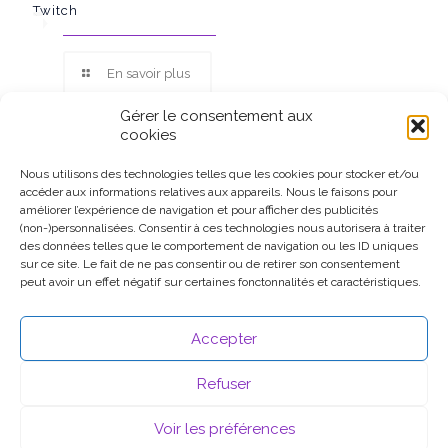
Twitch
En savoir plus
Gérer le consentement aux
cookies
Nous utilisons des technologies telles que les cookies pour stocker et/ou
accéder aux informations relatives aux appareils. Nous le faisons pour
Ce site participe au Programme Partenaires d’Amazon EU, un
améliorer l’expérience de navigation et pour afficher des publicités
programme d’affiliation conçu pour permettre à des sites de
(non-)personnalisées. Consentir à ces technologies nous autorisera à traiter
percevoir une rémunération grâce à la création de liens vers
des données telles que le comportement de navigation ou les ID uniques
Amazon.fr.
sur ce site. Le fait de ne pas consentir ou de retirer son consentement
peut avoir un effet négatif sur certaines fonctonnalités et caractéristiques.
Accepter
Refuser
Voir les préférences
© 2026 .
Mentions légales