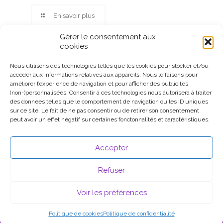
En savoir plus
Gérer le consentement aux
cookies
Nous utilisons des technologies telles que les cookies pour stocker et/ou
accéder aux informations relatives aux appareils. Nous le faisons pour
Ce site participe au Programme Partenaires d’Amazon EU, un
améliorer l’expérience de navigation et pour afficher des publicités
programme d’affiliation conçu pour permettre à des sites de
(non-)personnalisées. Consentir à ces technologies nous autorisera à traiter
percevoir une rémunération grâce à la création de liens vers
des données telles que le comportement de navigation ou les ID uniques
Amazon.fr.
sur ce site. Le fait de ne pas consentir ou de retirer son consentement
peut avoir un effet négatif sur certaines fonctonnalités et caractéristiques.
Accepter
Refuser
Voir les préférences
© 2026 .
Mentions légales
Politique de cookies
Politique de confidentialité