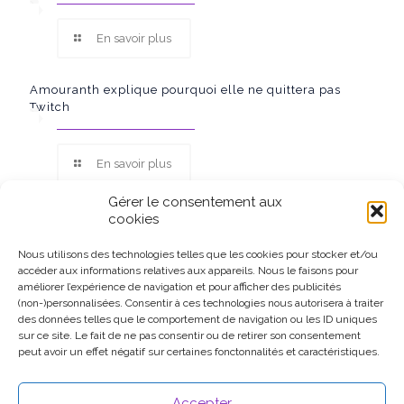
En savoir plus
Amouranth explique pourquoi elle ne quittera pas
Twitch
En savoir plus
Gérer le consentement aux
cookies
Nous utilisons des technologies telles que les cookies pour stocker et/ou
accéder aux informations relatives aux appareils. Nous le faisons pour
Ce site participe au Programme Partenaires d’Amazon EU, un
améliorer l’expérience de navigation et pour afficher des publicités
programme d’affiliation conçu pour permettre à des sites de
(non-)personnalisées. Consentir à ces technologies nous autorisera à traiter
percevoir une rémunération grâce à la création de liens vers
des données telles que le comportement de navigation ou les ID uniques
Amazon.fr.
sur ce site. Le fait de ne pas consentir ou de retirer son consentement
peut avoir un effet négatif sur certaines fonctonnalités et caractéristiques.
Accepter