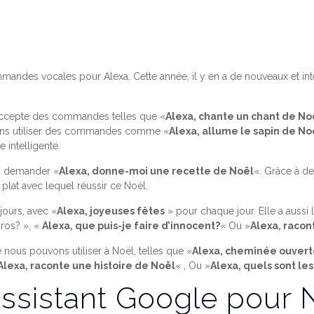
ndes vocales pour Alexa. Cette année, il y en a de nouveaux et inté
 accepte des commandes telles que «
Alexa, chante un chant de No
vons utiliser des commandes comme «
Alexa, allume le sapin de No
 intelligente.
ui demander «
Alexa, donne-moi une recette de Noël
«. Grâce à 
 plat avec lequel réussir ce Noël.
jours, avec «
Alexa, joyeuses fêtes
» pour chaque jour. Elle a aussi
ros? », «
Alexa, que puis-je faire d’innocent?
« Ou »
Alexa, raco
ous pouvons utiliser à Noël, telles que «
Alexa, cheminée ouver
Alexa, raconte une histoire de Noël
« , Ou »
Alexa, quels sont le
sistant Google pour 