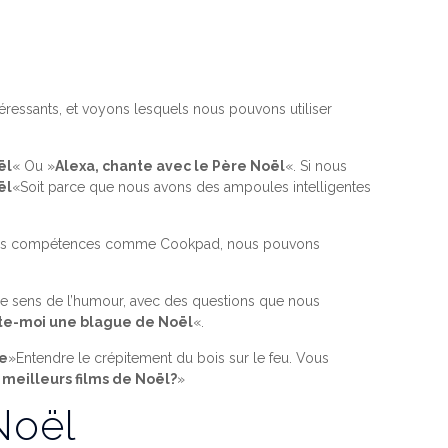
ressants, et voyons lesquels nous pouvons utiliser
ël
« Ou »
Alexa, chante avec le Père Noël
«. Si nous
ël
«Soit parce que nous avons des ampoules intelligentes
des compétences comme Cookpad, nous pouvons
 le sens de l’humour, avec des questions que nous
nte-moi une blague de Noël
«.
te
»Entendre le crépitement du bois sur le feu. Vous
s meilleurs films de Noël?
»
Noël