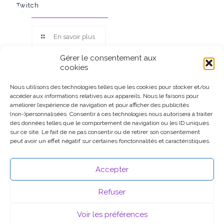
Twitch
En savoir plus
Gérer le consentement aux
cookies
Nous utilisons des technologies telles que les cookies pour stocker et/ou
accéder aux informations relatives aux appareils. Nous le faisons pour
Ce site participe au Programme Partenaires d’Amazon EU, un
améliorer l’expérience de navigation et pour afficher des publicités
programme d’affiliation conçu pour permettre à des sites de
(non-)personnalisées. Consentir à ces technologies nous autorisera à traiter
percevoir une rémunération grâce à la création de liens vers
des données telles que le comportement de navigation ou les ID uniques
Amazon.fr.
sur ce site. Le fait de ne pas consentir ou de retirer son consentement
peut avoir un effet négatif sur certaines fonctonnalités et caractéristiques.
Accepter
Refuser
Voir les préférences
© 2026 .
Mentions légales