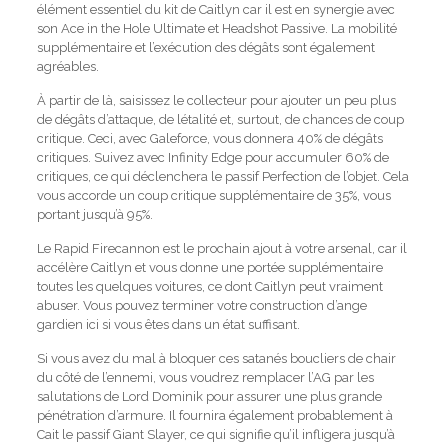
élément essentiel du kit de Caitlyn car il est en synergie avec
son Ace in the Hole Ultimate et Headshot Passive.
La mobilité
supplémentaire et l’exécution des dégâts sont également
agréables.
À partir de là, saisissez le collecteur pour ajouter un peu plus
de dégâts d’attaque, de létalité et, surtout, de chances de coup
critique. Ceci, avec Galeforce, vous donnera 40% de dégâts
critiques. Suivez avec Infinity Edge pour accumuler 60% de
critiques, ce qui déclenchera le passif Perfection de l’objet. Cela
vous accorde un coup critique supplémentaire de 35%, vous
portant jusqu’à 95%.
Le Rapid Firecannon est le prochain ajout à votre arsenal, car il
accélère Caitlyn et vous donne une portée supplémentaire
toutes les quelques voitures, ce dont Caitlyn peut vraiment
abuser. Vous pouvez terminer votre construction d’ange
gardien ici si vous êtes dans un état suffisant.
Si vous avez du mal à bloquer ces satanés boucliers de chair
du côté de l’ennemi, vous voudrez remplacer l’AG par les
salutations de Lord Dominik pour assurer une plus grande
pénétration d’armure. Il fournira également probablement à
Cait le passif Giant Slayer, ce qui signifie qu’il infligera jusqu’à