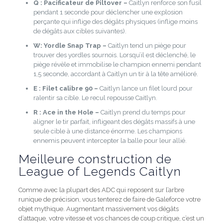
Q : Pacificateur de Piltover –
Caitlyn renforce son fusil
pendant 1 seconde pour déclencher une explosion
perçante qui inflige des dégâts physiques (inflige moins
de dégâts aux cibles suivantes).
W: Yordle Snap Trap –
Caitlyn tend un piège pour
trouver des yordles sournois. Lorsqu’il est déclenché, le
piège révèle et immobilise le champion ennemi pendant
1,5 seconde, accordant à Caitlyn un tir à la tête amélioré.
E : Filet calibre 90
–
Caitlyn lance un filet lourd pour
ralentir sa cible. Le recul repousse Caitlyn.
R : Ace in the Hole –
Caitlyn prend du temps pour
aligner le tir parfait, infligeant des dégâts massifs à une
seule cible à une distance énorme. Les champions
ennemis peuvent intercepter la balle pour leur allié.
Meilleure construction de
League of Legends Caitlyn
Comme avec la plupart des ADC qui reposent sur l’arbre
runique de précision, vous tenterez de faire de Galeforce votre
objet mythique. Augmentant massivement vos dégâts
d’attaque, votre vitesse et vos chances de coup critique, c’est un