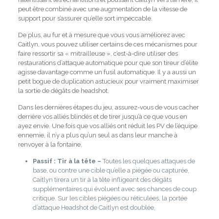
peut être combiné avec une augmentation de la vitesse de
support pour s’assurer qu’elle sort impeccable.
De plus, au fur et à mesure que vous vous améliorez avec
Caitlyn, vous pouvez utiliser certains de ces mécanismes pour
faire ressortir sa « mitrailleuse », c’est-à-dire utiliser des
restaurations d’attaque automatique pour que son tireur d’élite
agisse davantage comme un fusil automatique.
Il y a aussi un
petit bogue de duplication
astucieux pour vraiment maximiser
la sortie de dégâts de headshot.
Dans les dernières étapes du jeu, assurez-vous de vous cacher
derrière vos alliés blindés et de tirer jusqu’à ce que vous en
ayez envie. Une fois que vos alliés ont réduit les PV de l’équipe
ennemie, il n’y a plus qu’un seul as dans leur manche à
renvoyer à la fontaine.
Passif : Tir à la tête –
Toutes les quelques attaques de
base, ou contre une cible qu’elle a piégée ou capturée,
Caitlyn tirera un tir à la tête infligeant des dégâts
supplémentaires qui évoluent avec ses chances de coup
critique. Sur les cibles piégées ou réticulées, la portée
d’attaque Headshot de Caitlyn est doublée.