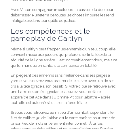
Avec Vi, son compagnon impétueux, la passion du duo pour
débarrasser Runeterra de toutes les choses impures les rend
infatigables dans leur quête de justice.
Les compétences et le
gameplay de Caitlyn
Même si Caitlyn peut frapper les ennemis d’un seul coup, elle
convient mieux aux joueurs qui préfèrent sortir la tête de la
sécurité de la ligne arrière. Il est incroyablement doux, mais ce
qui lui manque en santé, il le compense en létalité.
En piégeant des ennemis sans méfiance dans ses pièges à
yordle, vous devrez vous assurer de le suivre avec l’un de ses
tirs à la tête (grâce à son passif). Si votre cible se retrouve avec
une barre de santé clignotante, assurez-vous de faire
apparaître cet Ace dans l’Ultimate Pit pour l’abattre – après
tout, elle est autorisée à utiliser la force létale.
Si vous vous retrouvez au milieu d’un combat, cependant, le
filet de calibre 90 de Caitlyn est la carte parfaite pour sortir de
prison (jeu de mots entièrement intentionnel). À la fois
ralentissant les échantillons et poussant Caitlyn vers l’arrière, il