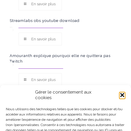
En savoir plus
Streamlabs obs youtube download
En savoir plus
Amouranth explique pourquoi elle ne quittera pas
Twitch
En savoir plus
Gérer le consentement aux
cookies
Nous utilisons des technologies telles que les cookies pour stocker et/ou
accéder aux informations relatives aux appareils. Nous le faisons pour
Ce site participe au Programme Partenaires d’Amazon EU, un
améliorer l’expérience de navigation et pour afficher des publicités
programme d’affiliation conçu pour permettre à des sites de
(non-)personnalisées. Consentir à ces technologies nous autorisera à traiter
percevoir une rémunération grâce à la création de liens vers
des données telles que le comportement de navigation ou les ID uniques