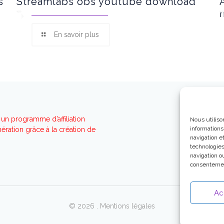
s
Streamlabs obs youtube download
En savoir plus
un programme d’affiliation
Nous utiliso
informations
ration grâce à la création de
navigation e
technologies
navigation ou
consentement
Ac
© 2026 .
Mentions légales