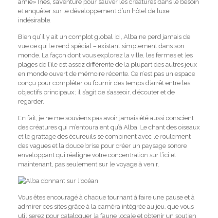
amie» Inés, s’aventure pour sauver les créatures dans le besoin
et enquêter sur le développement d’un hôtel de luxe
indésirable.
Bien qu’il y ait un complot global ici, Alba ne perd jamais de
vue ce qui le rend spécial – existant simplement dans son
monde. La façon dont vous explorez la ville, les fermes et les
plages de l’île est assez différente de la plupart des autres jeux
en monde ouvert de mémoire récente. Ce n’est pas un espace
conçu pour compléter ou fournir des temps d’arrêt entre les
objectifs principaux; il s’agit de s’asseoir, d’écouter et de
regarder.
En fait, je ne me souviens pas avoir jamais été aussi conscient
des créatures qui m’entouraient qu’à Alba. Le chant des oiseaux
et le grattage des écureuils se combinent avec le roulement
des vagues et la douce brise pour créer un paysage sonore
enveloppant qui réaligne votre concentration sur l’ici et
maintenant, pas seulement sur le voyage à venir.
Vous êtes encouragé à chaque tournant à faire une pause et à
admirer ces sites grâce à la caméra intégrée au jeu, que vous
utiliserez pour cataloguer la faune locale et obtenir un soutien