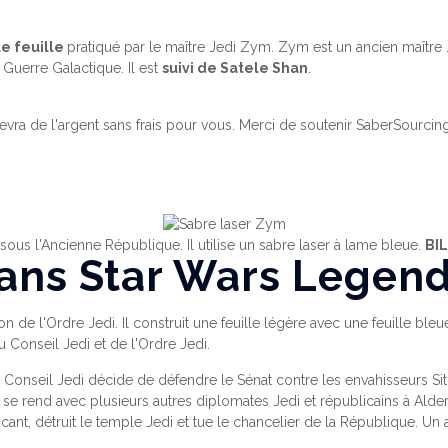
le feuille
pratiqué par le maître Jedi Zym. Zym est un ancien maître J
Guerre Galactique. Il est
suivi de Satele Shan
.
cevra de l'argent sans frais pour vous. Merci de soutenir SaberSourcing
sous l'Ancienne République. Il utilise un sabre laser à lame bleue.
BI
ans Star Wars Legen
on de l'Ordre Jedi. Il construit une feuille légère avec une feuille bl
 Conseil Jedi et de l'Ordre Jedi.
le Conseil Jedi décide de défendre le Sénat contre les envahisseurs 
se rend avec plusieurs autres diplomates Jedi et républicains à Alde
cant, détruit le temple Jedi et tue le chancelier de la République. Un 