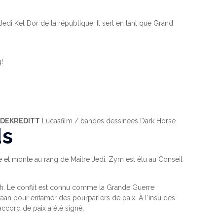
edi Kel Dor de la république. Il sert en tant que Grand
!
LDEKREDITT
Lucasfilm / bandes dessinées Dark Horse
ds
eue et monte au rang de Maître Jedi. Zym est élu au Conseil
Sith. Le conflit est connu comme la Grande Guerre
raan pour entamer des pourparlers de paix. À l'insu des
accord de paix a été signé.