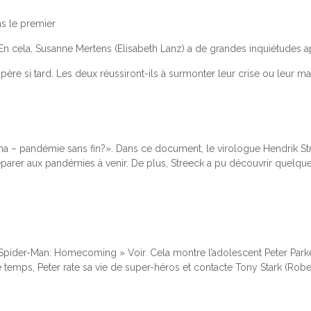
ns le premier
En cela, Susanne Mertens (Elisabeth Lanz) a de grandes inquiétudes a
ère si tard. Les deux réussiront-ils à surmonter leur crise ou leur m
a – pandémie sans fin?». Dans ce document, le virologue Hendrik Stree
parer aux pandémies à venir. De plus, Streeck a pu découvrir quelqu
Spider-Man: Homecoming » Voir. Cela montre l’adolescent Peter Parke
emps, Peter rate sa vie de super-héros et contacte Tony Stark (Rober