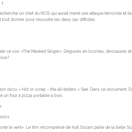
 1
 recherche un chef du NCIS qui aurait mené une attaque terroriste et l’
tout donner pour résoudre les deux cas difficiles.
le ce soir «The Masked Singer». Déguisés en licornes, dinosaures et 
fous?
on docu « Hot or scrap – the all-testers » See. Dans ce document, De
e un four à pizza portable à bois.
w
ssics
te le vent». Le film récompensé de huit Oscars parle de la belle Sc