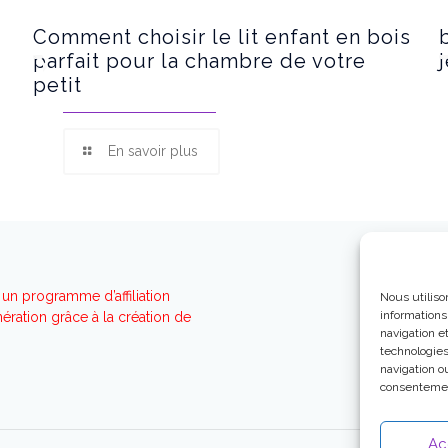
s
Comment choisir le lit enfant en bois
parfait pour la chambre de votre
petit
En savoir plus
un programme d’affiliation
Nous utiliso
informations
ration grâce à la création de
navigation e
technologies
navigation ou
consentement
Ac