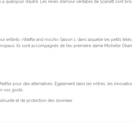
à quelqu’un d’autre. Les rêves d’amour véritable de Scarlett sont bris
ur enfants «Waffle and mochi» Saison 1, dans laquelle les petits télé
incipaux. Ils sont accompagnés de l’ex-première dame Michelle Obama 
etflix pour des alternatives. Également dans les nôtres, les innovati
on vos goûts.
sécurité et de protection des données