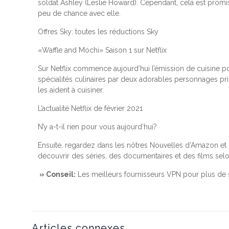
soldat Ashley (Leslie Howard). Cependant, cela est promis 
peu de chance avec elle.
Offres Sky: toutes les réductions Sky
«Waffle and Mochi» Saison 1 sur Netflix
Sur Netflix commence aujourd’hui l’émission de cuisine po
spécialités culinaires par deux adorables personnages pr
les aident à cuisiner.
L’actualité Netflix de février 2021
N’y a-t-il rien pour vous aujourd’hui?
Ensuite, regardez dans les nôtres Nouvelles d’Amazon et N
découvrir des séries, des documentaires et des films sel
» Conseil:
Les meilleurs fournisseurs VPN pour plus de 
Articles connexes