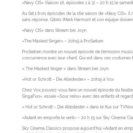
«Navy CIS» (Saison 16, épisodes 1 à 3) – 20 h 15 le samedi
Au Sat.1 trois épisodes de la 16e saison de «Navy CIS». Il
sans réponse. Gibbs (Mark Harmon) et son équipe doivent 
«Navy CIS» dans Stream bei Joyn
«The Masked Singer» – 20h15 à ProSieben
ProSieben montre un nouvel épisode de l’émission musica
concurrence avec leur chant. Qui est dans ces costumes 
« The Masked Singer » dans Stream bei Joyn
«Hot or Schrott – Die Allestester» – 20h15 à Vox
Chez Vox pouvez-vous faire un nouvel épisode du feuillet
Sing4Fun», essaie «Sour reins» avec des enfants et regard
« Hot or Schrott – Die Allestester » dans le flux sur TVNo
«Autant en emporte le vent» – 20 h 15 sur Sky Cinema Cla
Sky Cinema Classics propose aujourd’hui «Autant en empor