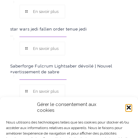
En savoir plus
star wars jedi fallen order tenue jedi
En savoir plus
Saberforge Fulcrum Lightsaber dévoilé | Nouvel
avertissement de sabre
En savoir plus
Gérer le consentement aux
cookies
Nous utilisons des technologies telles que les cookies pour stocker et/ou
accéder aux informations relatives aux appareils. Nous le faisons pour
Ce site participe au Programme Partenaires d’Amazon EU, un
améliorer l’expérience de navigation et pour afficher des publicités
programme d’affiliation conçu pour permettre à des sites de