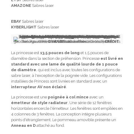
AMAZONE
Sabres laser
EBAY
Sabres laser
KYBERLIGHT
Sabres laser
Rendus ultérieurs d'Ultrasabers Princess (en haut à gauche), Azure Princess (en haut à droite), Crimson Princess (en bas à gauche), Dark Princess (en bas à droite) |
CRÉDIT D'IMAGE
Ultrasabers
La princesse est
13,5 pouces de long
et 1,5 pouces de
diamètre dans la section de préhension. Princesse
est livré en
standard avec une lame de qualité lourde de 1 pouce
de diamètre
, qui est inclus avec toutes les configurations de
sabre laser, à l'exception de la poignée vide. Les configurations
installées de Princess sont livrées en standard avec un
interrupteur AV non éclairé
.
La princesse est une
poignée à col mince
avec un
émetteur de style radiateur
. Une série de 12 fenêtres
horizontales encercle l'émetteur. Les fenêtres sont empilées en
4 colonnes de 3 fenêtres. La conception intègre plusieurs
points d'étranglement. Le pommeau amovible présente un
Anneau en D
attaché au fond.