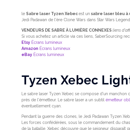
le
Sabre laser Tyzen Xebec
est un
sabre laser bleu à
Jedi Padawan de l'ère Clone Wars dans Star Wars Legends. 
VENDEURS DE SABRE À LUMIÈRE CONNEXES
liens d'aff
Si vous achetez un article via ces liens, SaberSourcing re
Etsy
Écrans lumineux
Amazo
n
Écrans lumineux
eBay
Écrans lumineux
Tyzen Xebec Ligh
Le sabre laser Tyzen Xebec se compose d'un manchon cy
près de l'émetteur. Le sabre laser a un subtil
émetteur ob
éventuellement cyan.
Pendant la guerre des clones, le Jedi Padawan Tyzen Xebec
Les forces confédérées, sous le commandement du chasseu
de la bataille, Xebec découvre que le seigneur disparaît g