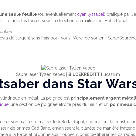
 une seule feuille
(ou éventuellement
cyan lyssabel
) pratiqué par 
Il étudie les forces sous la direction du maître Jedi Bolla Ropal.
iliation
cevra de l'argent sans frais pour vous. Merci de soutenir SaberSourcing
Sabre laser Tyzen Xebec |
BILDEKREDITT
Lucasfilm
tsaber dans Star War
lindrique en métal. La poignée est
principalement argent métal
lique
, une section de poignée étroite près du haut, et un
pommeau c
 et son maître, le maître Jedi Bolla Ropal, supervisent la constructi
r de primes Cad Bane, envahissent la planète de manière inattendue.
râce à la force et ordonne aux troupes clones de libérer les barrages.