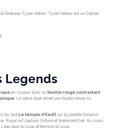
Jedi Padawan Tyzen Xebec. Tyzen Xebec est un Zabrak
!
s Legends
lique
en couleur avec un
bouton rouge contrastant
onique
. Le sabre laser émet une feuille bleue ou
on du Jedi
Le temple d'Eedit
sur la planète Devaron.
 Ropal est capturé, torturé et finalement tué. Au cours
 L'eau lave le coup et termine le coup.