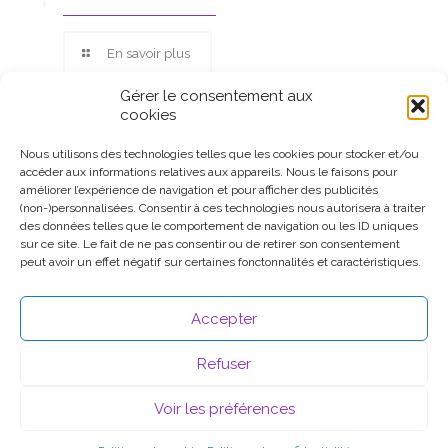
En savoir plus
Gérer le consentement aux
cookies
Nous utilisons des technologies telles que les cookies pour stocker et/ou
accéder aux informations relatives aux appareils. Nous le faisons pour
Ce site participe au Programme Partenaires d’Amazon EU, un
améliorer l’expérience de navigation et pour afficher des publicités
programme d’affiliation conçu pour permettre à des sites de
(non-)personnalisées. Consentir à ces technologies nous autorisera à traiter
percevoir une rémunération grâce à la création de liens vers
des données telles que le comportement de navigation ou les ID uniques
Amazon.fr.
sur ce site. Le fait de ne pas consentir ou de retirer son consentement
peut avoir un effet négatif sur certaines fonctonnalités et caractéristiques.
Accepter
Refuser
Voir les préférences
© 2026 .
Mentions légales