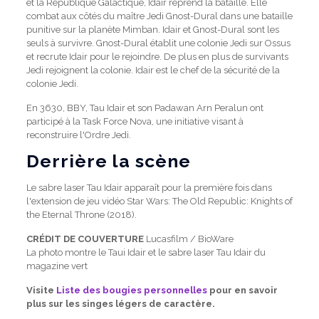
et la République Galactique, Idair reprend la bataille. Elle
combat aux côtés du maître Jedi Gnost-Dural dans une bataille
punitive sur la planète Mimban. Idair et Gnost-Dural sont les
seuls à survivre. Gnost-Dural établit une colonie Jedi sur Ossus
et recrute Idair pour le rejoindre. De plus en plus de survivants
Jedi rejoignent la colonie. Idair est le chef de la sécurité de la
colonie Jedi.
En 3630, BBY, Tau Idair et son Padawan Arn Peralun ont
participé à la Task Force Nova, une initiative visant à
reconstruire l'Ordre Jedi.
Derrière la scène
Le sabre laser Tau Idair apparaît pour la première fois dans
l'extension de jeu vidéo Star Wars: The Old Republic: Knights of
the Eternal Throne (2018).
CRÉDIT DE COUVERTURE
Lucasfilm / BioWare
La photo montre le Taui Idair et le sabre laser Tau Idair du
magazine vert
Visite
Liste des bougies personnelles
pour en savoir
plus sur les singes légers de caractère.