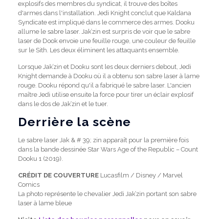
explosifs des membres du syndicat, il trouve des boîtes
d'armes dans l'installation. Jedi Knight conclut que Kaldana
Syndicate est impliqué dans le commerce des armes. Dooku
allume le sabre laser. Jak’zin est surpris de voir que le sabre
laser de Dook envoie une feuille rouge, une couleur de feuille
sur le Sith. Les deux éliminent les attaquants ensemble.
Lorsque Jak’zin et Dooku sont les deux derniers debout, Jedi
Knight demande à Dooku où il a obtenu son sabre laser à lame
rouge. Dooku répond qu'il a fabriqué le sabre laser. L'ancien
maître Jedi utilise ensuite la force pour tirer un éclair explosif
dans le dos de Jak’zin et le tuer.
Derrière la scène
Le sabre laser Jak & # 39; zin apparaît pour la première fois
dans la bande dessinée Star Wars Age of the Republic – Count
Dooku 1 (2019).
CRÉDIT DE COUVERTURE
Lucasfilm / Disney / Marvel
Comics
La photo représente le chevalier Jedi Jak’zin portant son sabre
laser à lame bleue