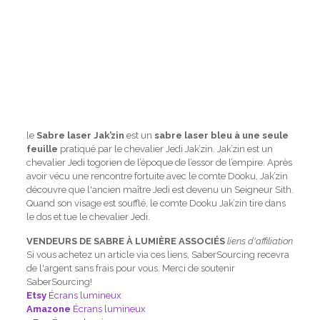
le
Sabre laser Jak’zin
est un
sabre laser bleu à une seule
feuille
pratiqué par le chevalier Jedi Jak’zin. Jak’zin est un
chevalier Jedi togorien de l’époque de l’essor de l’empire. Après
avoir vécu une rencontre fortuite avec le comte Dooku, Jak’zin
découvre que l'ancien maître Jedi est devenu un Seigneur Sith.
Quand son visage est soufflé, le comte Dooku Jak’zin tire dans
le dos et tue le chevalier Jedi.
VENDEURS DE SABRE À LUMIÈRE ASSOCIÉS
liens d'affiliation
Si vous achetez un article via ces liens, SaberSourcing recevra
de l'argent sans frais pour vous. Merci de soutenir
SaberSourcing!
Etsy
Écrans lumineux
Amazone
Écrans lumineux