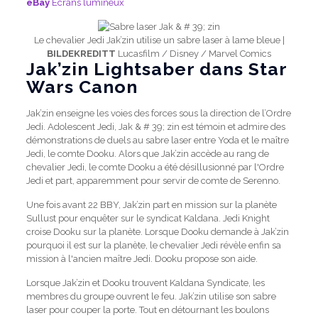
eBay
Écrans lumineux
Le chevalier Jedi Jak’zin utilise un sabre laser à lame bleue |
BILDEKREDITT
Lucasfilm / Disney / Marvel Comics
Jak’zin Lightsaber dans Star
Wars Canon
Jak’zin enseigne les voies des forces sous la direction de l’Ordre
Jedi. Adolescent Jedi, Jak & # 39; zin est témoin et admire des
démonstrations de duels au sabre laser entre Yoda et le maître
Jedi, le comte Dooku. Alors que Jak’zin accède au rang de
chevalier Jedi, le comte Dooku a été désillusionné par l'Ordre
Jedi et part, apparemment pour servir de comte de Serenno.
Une fois avant 22 BBY, Jak’zin part en mission sur la planète
Sullust pour enquêter sur le syndicat Kaldana. Jedi Knight
croise Dooku sur la planète. Lorsque Dooku demande à Jak’zin
pourquoi il est sur la planète, le chevalier Jedi révèle enfin sa
mission à l'ancien maître Jedi. Dooku propose son aide.
Lorsque Jak’zin et Dooku trouvent Kaldana Syndicate, les
membres du groupe ouvrent le feu. Jak’zin utilise son sabre
laser pour couper la porte. Tout en détournant les boulons