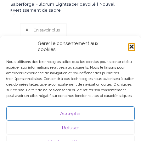
Saberforge Fulcrum Lightsaber dévoilé | Nouvel
avertissement de sabre
En savoir plus
Gérer le consentement aux
cookies
Nous utilisons des technologies telles que les cookies pour stocker et/ou
accéder aux informations relatives aux appareils. Nous le faisons pour
Ce site participe au Programme Partenaires d’Amazon EU, un
améliorer l’expérience de navigation et pour afficher des publicités
programme d’affiliation conçu pour permettre à des sites de
(non-)personnalisées. Consentir à ces technologies nous autorisera à traiter
percevoir une rémunération grâce à la création de liens vers
des données telles que le comportement de navigation ou les ID uniques
Amazon.fr.
sur ce site. Le fait de ne pas consentir ou de retirer son consentement
peut avoir un effet négatif sur certaines fonctonnalités et caractéristiques.
Accepter
Refuser