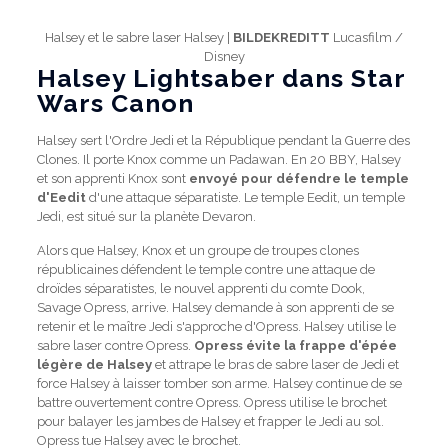
Halsey et le sabre laser Halsey |
BILDEKREDITT
Lucasfilm /
Disney
Halsey Lightsaber dans Star
Wars Canon
Halsey sert l'Ordre Jedi et la République pendant la Guerre des
Clones. Il porte Knox comme un Padawan. En 20 BBY, Halsey
et son apprenti Knox sont
envoyé pour défendre le temple
d'Eedit
d'une attaque séparatiste. Le temple Eedit, un temple
Jedi, est situé sur la planète Devaron.
Alors que Halsey, Knox et un groupe de troupes clones
républicaines défendent le temple contre une attaque de
droïdes séparatistes, le nouvel apprenti du comte Dook,
Savage Opress, arrive. Halsey demande à son apprenti de se
retenir et le maître Jedi s'approche d'Opress. Halsey utilise le
sabre laser contre Opress.
Opress évite la frappe d'épée
légère de Halsey
et attrape le bras de sabre laser de Jedi et
force Halsey à laisser tomber son arme. Halsey continue de se
battre ouvertement contre Opress. Opress utilise le brochet
pour balayer les jambes de Halsey et frapper le Jedi au sol.
Opress tue Halsey avec le brochet.