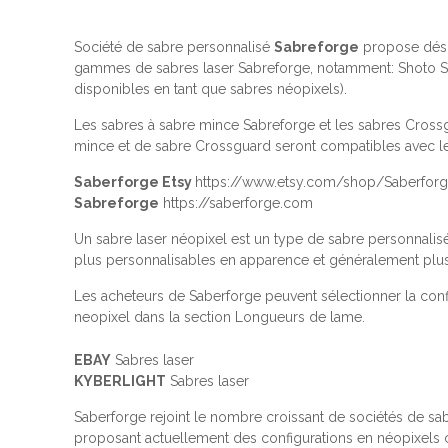
Société de sabre personnalisé
Sabreforge
propose dés
gammes de sabres laser Sabreforge, notamment: Shoto Sabr
disponibles en tant que sabres néopixels).
Les sabres à sabre mince Sabreforge et les sabres Crossg
mince et de sabre Crossguard seront compatibles avec le
Saberforge Etsy
https://www.etsy.com/shop/Saberfor
Sabreforge
https://saberforge.com
Un sabre laser néopixel est un type de sabre personnalisé
plus personnalisables en apparence et généralement plus
Les acheteurs de Saberforge peuvent sélectionner la conf
neopixel dans la section Longueurs de lame.
EBAY
Sabres laser
KYBERLIGHT
Sabres laser
Saberforge rejoint le nombre croissant de sociétés de sab
proposant actuellement des configurations en néopixels co