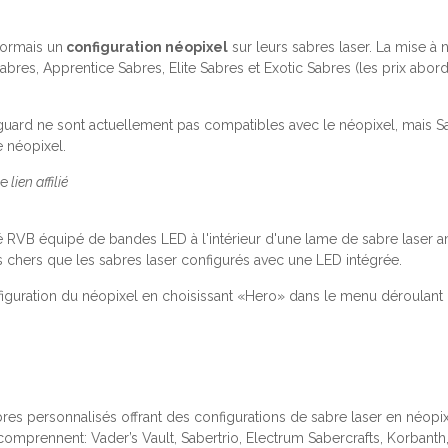
ormais un
configuration néopixel
sur leurs sabres laser. La mise à
es, Apprentice Sabres, Elite Sabres et Exotic Sabres (les prix abor
uard ne sont actuellement pas compatibles avec le néopixel, mais Sa
 néopixel.
ge
lien affilié
 RVB équipé de bandes LED à l'intérieur d'une lame de sabre laser amo
 chers que les sabres laser configurés avec une LED intégrée.
iguration du néopixel en choisissant «Hero» dans le menu déroulant d
res personnalisés offrant des configurations de sabre laser en néopi
mprennent: Vader’s Vault, Sabertrio, Electrum Sabercrafts, Korbanth, 