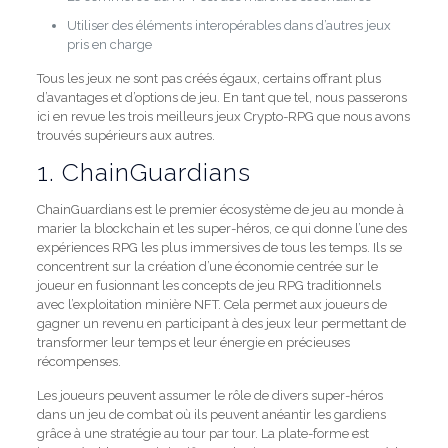
Utiliser des éléments interopérables dans d’autres jeux
pris en charge
Tous les jeux ne sont pas créés égaux, certains offrant plus
d’avantages et d’options de jeu. En tant que tel, nous passerons
ici en revue les trois meilleurs jeux Crypto-RPG que nous avons
trouvés supérieurs aux autres.
1. ChainGuardians
ChainGuardians est le premier écosystème de jeu au monde à
marier la blockchain et les super-héros, ce qui donne l’une des
expériences RPG les plus immersives de tous les temps. Ils se
concentrent sur la création d’une économie centrée sur le
joueur en fusionnant les concepts de jeu RPG traditionnels
avec l’exploitation minière NFT. Cela permet aux joueurs de
gagner un revenu en participant à des jeux leur permettant de
transformer leur temps et leur énergie en précieuses
récompenses.
Les joueurs peuvent assumer le rôle de divers super-héros
dans un jeu de combat où ils peuvent anéantir les gardiens
grâce à une stratégie au tour par tour. La plate-forme est