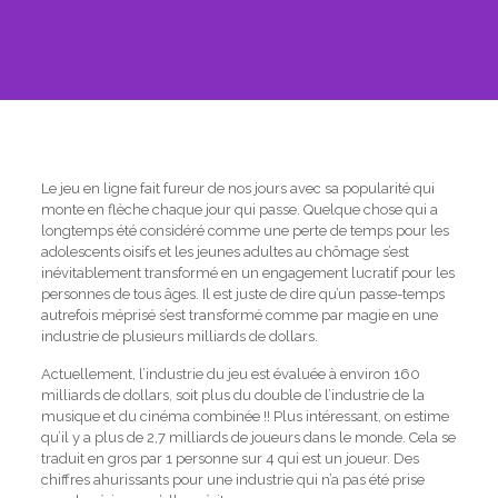
Le jeu en ligne fait fureur de nos jours avec sa popularité qui
monte en flèche chaque jour qui passe. Quelque chose qui a
longtemps été considéré comme une perte de temps pour les
adolescents oisifs et les jeunes adultes au chômage s’est
inévitablement transformé en un engagement lucratif pour les
personnes de tous âges. Il est juste de dire qu’un passe-temps
autrefois méprisé s’est transformé comme par magie en une
industrie de plusieurs milliards de dollars.
Actuellement, l’industrie du jeu est évaluée à environ 160
milliards de dollars, soit plus du double de l’industrie de la
musique et du cinéma combinée !! Plus intéressant, on estime
qu’il y a plus de 2,7 milliards de joueurs dans le monde. Cela se
traduit en gros par 1 personne sur 4 qui est un joueur. Des
chiffres ahurissants pour une industrie qui n’a pas été prise