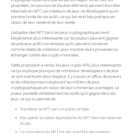
propriétés, les pouvoirs et d’autres éléments peuvent tous être
tokenisés en NFT. Les créateurs de jeux ne développent qu’un
nombre limité de ces actifs, ce qui les rend très précieux en
raison de leur rareté et de leur rareté.
L’adoption des NFT dans les jeux cryptographiques rend
l’expérience plus intéressante car les joueurs peuvent gagner
de précieux actifs numériques qu’ils peuvent conserver
comme objets de collection pour montrer leurs prouesses ou
échanger contre des crypto-monnaies.
Cette proposition a rendu les jeux crypto-RPG plus intéressants,
ce qui explique pourquoi de nombreux développeurs de jeux
se sont aventurés dans l’espace. Il y a aussi un afflux de joueurs
et de collectionneurs explorant les milliers de jeux
cryptographiques en raison de leurs immenses avantages. Le
joueur possède véritablement les actifs qu’il gagne dans les
jeux, ce qui lui permet de :
Transférer le NFT vers un autre compte
Récupérer la valeur équivalente du NFT dans les réserves
du jeu
Le commerce du NFT est des marchés secondaires