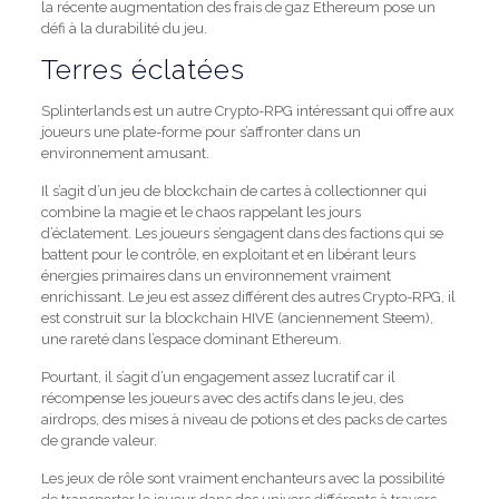
la récente augmentation des frais de gaz Ethereum pose un
défi à la durabilité du jeu.
Terres éclatées
Splinterlands est un autre Crypto-RPG intéressant qui offre aux
joueurs une plate-forme pour s’affronter dans un
environnement amusant.
Il s’agit d’un jeu de blockchain de cartes à collectionner qui
combine la magie et le chaos rappelant les jours
d’éclatement. Les joueurs s’engagent dans des factions qui se
battent pour le contrôle, en exploitant et en libérant leurs
énergies primaires dans un environnement vraiment
enrichissant. Le jeu est assez différent des autres Crypto-RPG, il
est construit sur la blockchain HIVE (anciennement Steem),
une rareté dans l’espace dominant Ethereum.
Pourtant, il s’agit d’un engagement assez lucratif car il
récompense les joueurs avec des actifs dans le jeu, des
airdrops, des mises à niveau de potions et des packs de cartes
de grande valeur.
Les jeux de rôle sont vraiment enchanteurs avec la possibilité