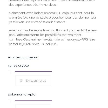
de transporter le joueur dans des univers différents à travers
des expériences très immersives.
Maintenant, avec l’adoption des NFT, les joueurs ont, pour la
première fois, une véritable proposition pour transformer leur
passion en une entreprise enrichissante.
Avec un marché secondaire bouillonnant pour les NFT et leur
popularité croissante, les possibilités sont vraiment
illimitées. C’est vraiment excitant de voir les crypto-RPG faire
passer le jeu au niveau supérieur.
Articles connexes
runes crypto
En savoir plus
pokemon-crypto