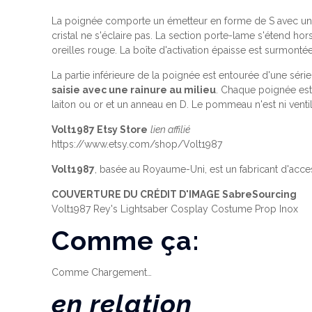
La poignée comporte un émetteur en forme de S avec un 
cristal ne s'éclaire pas. La section porte-lame s'étend ho
oreilles rouge. La boîte d'activation épaisse est surmontée
La partie inférieure de la poignée est entourée d'une sé
saisie avec une rainure au milieu
. Chaque poignée est
laiton ou or et un anneau en D. Le pommeau n'est ni venti
Volt1987 Etsy Store
lien affilié
https://www.etsy.com/shop/Volt1987
Volt1987
, basée au Royaume-Uni, est un fabricant d'acce
COUVERTURE DU CRÉDIT D'IMAGE SabreSourcing
Volt1987 Rey's Lightsaber Cosplay Costume Prop Inox
Comme ça:
Comme
Chargement…
en relation