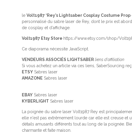
le
Volt1987 ‘Rey’s Lightsaber Cosplay Costume Prop –
personnalisé du sabre laser de Rey, dont le prix est ab
de cosplay et d'affichage.
Volt1987 Etsy Store
https://www.etsy.com/shop/Volt1
Ce diaporama nécessite JavaScript.
VENDEURS ASSOCIÉS LIGHTSABER
liens d'affiliation
Si vous achetez un article via ces liens, SaberSourcing reço
ETSY
Sabres laser
AMAZONE
Sabres laser
EBAY
Sabres laser
KYBERLIGHT
Sabres laser
La poignée du sabre laser Volt1987 Rey est principalemen
elle n'est pas extrêmement lourde car elle est creuse et
détails amusants différents tout au long de la poignée. B
charmante et faite maison.