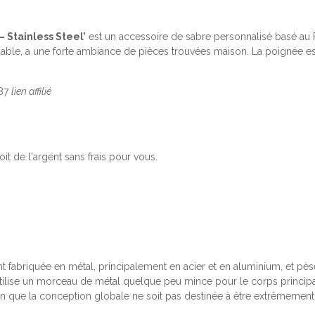
 Stainless Steel’
est un accessoire de sabre personnalisé basé a
ordable, a une forte ambiance de pièces trouvées maison. La poigné
987
lien affilié
it de l'argent sans frais pour vous.
t fabriquée en métal, principalement en acier et en aluminium, et pè
 utilise un morceau de métal quelque peu mince pour le corps princip
ien que la conception globale ne soit pas destinée à être extrêmemen