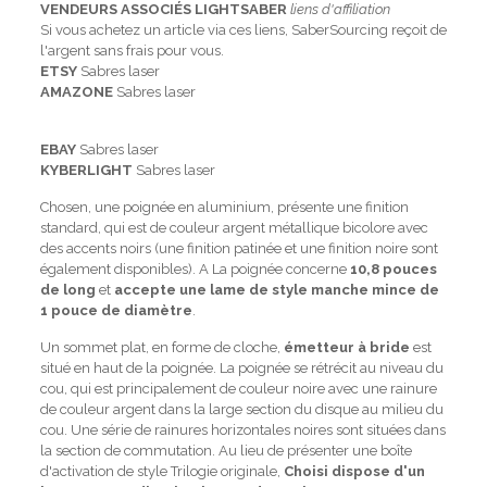
VENDEURS ASSOCIÉS LIGHTSABER
liens d'affiliation
Si vous achetez un article via ces liens, SaberSourcing reçoit de
l'argent sans frais pour vous.
ETSY
Sabres laser
AMAZONE
Sabres laser
EBAY
Sabres laser
KYBERLIGHT
Sabres laser
Chosen, une poignée en aluminium, présente une finition
standard, qui est de couleur argent métallique bicolore avec
des accents noirs (une finition patinée et une finition noire sont
également disponibles). A La poignée concerne
10,8 pouces
de long
et
accepte une lame de style manche mince de
1 pouce de diamètre
.
Un sommet plat, en forme de cloche,
émetteur à bride
est
situé en haut de la poignée. La poignée se rétrécit au niveau du
cou, qui est principalement de couleur noire avec une rainure
de couleur argent dans la large section du disque au milieu du
cou. Une série de rainures horizontales noires sont situées dans
la section de commutation. Au lieu de présenter une boîte
d'activation de style Trilogie originale,
Choisi dispose d'un