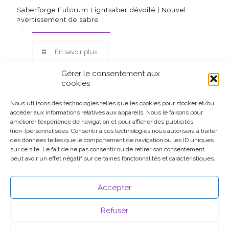
Saberforge Fulcrum Lightsaber dévoilé | Nouvel
avertissement de sabre
En savoir plus
Gérer le consentement aux
cookies
Nous utilisons des technologies telles que les cookies pour stocker et/ou
accéder aux informations relatives aux appareils. Nous le faisons pour
Ce site participe au Programme Partenaires d’Amazon EU, un
améliorer l’expérience de navigation et pour afficher des publicités
programme d’affiliation conçu pour permettre à des sites de
(non-)personnalisées. Consentir à ces technologies nous autorisera à traiter
percevoir une rémunération grâce à la création de liens vers
des données telles que le comportement de navigation ou les ID uniques
Amazon.fr.
sur ce site. Le fait de ne pas consentir ou de retirer son consentement
peut avoir un effet négatif sur certaines fonctonnalités et caractéristiques.
Accepter
Refuser