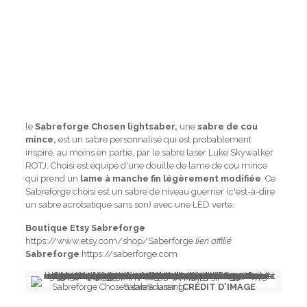
le
Sabreforge Chosen lightsaber,
une
sabre de cou
mince,
est un sabre personnalisé qui est probablement
inspiré, au moins en partie, par le sabre laser Luke Skywalker
ROTJ. Choisi est équipé d'une douille de lame de cou mince
qui prend un
lame à manche fin légèrement modifiée
. Ce
Sabreforge choisi est un sabre de niveau guerrier (c'est-à-dire
un sabre acrobatique sans son) avec une LED verte.
Boutique Etsy Sabreforge
https://www.etsy.com/shop/Saberforge
lien affilié
Sabreforge
https://saberforge.com
Sabreforge Chosen sabre laser |
SabreSourcing
CRÉDIT D'IMAGE