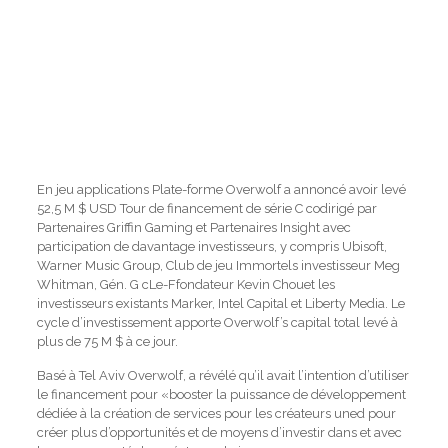
En jeu
applications
Plate-forme
Overwolf
a annoncé avoir levé
52,5 M $
USD
Tour de financement de série C
codirigé par
Partenaires Griffin Gaming
et
Partenaires Insight
avec
participation
de
davantage
investisseurs, y compris
Ubisoft
,
Warner Music Group
,
Club de jeu Immortels
investisseur
Meg
Whitman,
Gén. G
c
Le-
F
fondateur Kevin Chou
et les
investisseurs existants Marker, Intel Capital et Liberty Media.
Le
cycle d’investissement apporte
Overwolf’s
capital total levé à
plus de 75 M $ à ce jour.
Basé à Tel Aviv
Overwolf
, a révélé qu’il avait l’intention d’utiliser
le financement pour «
booster la puissance de développement
dédiée à la création de services pour les créateurs
une
d pour
créer plus d’opportunités et de moyens d’investir dans et avec