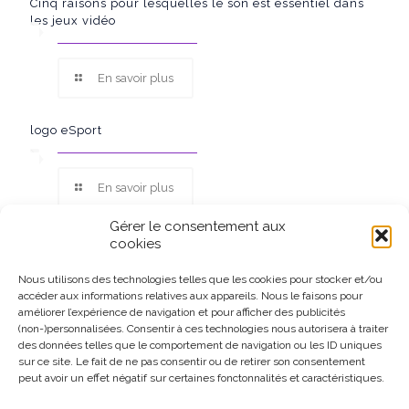
Cinq raisons pour lesquelles le son est essentiel dans
les jeux vidéo
En savoir plus
logo eSport
En savoir plus
Gérer le consentement aux
cookies
Nous utilisons des technologies telles que les cookies pour stocker et/ou
accéder aux informations relatives aux appareils. Nous le faisons pour
Ce site participe au Programme Partenaires d’Amazon EU, un
améliorer l’expérience de navigation et pour afficher des publicités
programme d’affiliation conçu pour permettre à des sites de
(non-)personnalisées. Consentir à ces technologies nous autorisera à traiter
percevoir une rémunération grâce à la création de liens vers
des données telles que le comportement de navigation ou les ID uniques
Amazon.fr.
sur ce site. Le fait de ne pas consentir ou de retirer son consentement
peut avoir un effet négatif sur certaines fonctonnalités et caractéristiques.