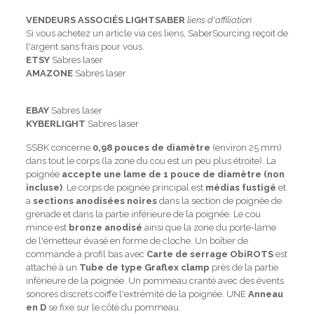
VENDEURS ASSOCIÉS LIGHTSABER
liens d'affiliation
Si vous achetez un article via ces liens, SaberSourcing reçoit de
l'argent sans frais pour vous.
ETSY
Sabres laser
AMAZONE
Sabres laser
EBAY
Sabres laser
KYBERLIGHT
Sabres laser
SSBK concerne
0,98 pouces de diamètre
(environ 25 mm)
dans tout le corps (la zone du cou est un peu plus étroite). La
poignée
accepte une lame de 1 pouce de diamètre (non
incluse)
. Le corps de poignée principal est
médias fustigé
et
a
sections anodisées noires
dans la section de poignée de
grenade et dans la partie inférieure de la poignée. Le cou
mince est
bronze anodisé
ainsi que la zone du porte-lame
de l'émetteur évasé en forme de cloche. Un boîtier de
commande à profil bas avec
Carte de serrage ObiROTS
est
attaché à un
Tube de type Graflex clamp
près de la partie
inférieure de la poignée. Un pommeau cranté avec des évents
sonores discrets coiffe l'extrémité de la poignée. UNE
Anneau
en D
se fixe sur le côté du pommeau.