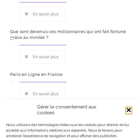
En savoir plus
Que sont devenus ces millionnaires qui ont fait fortune
grâce au minitel ?
En savoir plus
Paris en Ligne en France
En savoir plus
Gérer le consentement aux
cookies
Nous utilisons des technologies telles que les cookies pour stocker et/ou
accéder aux informations relatives aux appareils. Nous le faisons pour
Ce site participe au Programme Partenaires d’Amazon EU, un
améliorer l’expérience de navigation et pour afficher des publicités
programme d’affiliation conçu pour permettre à des sites de