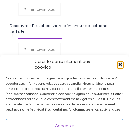
En savoir plus
Découvrez Pelucheo, votre dénicheur de peluche
parfaite !
En savoir plus
Gérer le consentement aux
cookies
Nous utilisons des technologies telles que les cookies pour stocker et/ou
accéder aux informations relatives aux appareils. Nous le faisons pour
Ce site participe au Programme Partenaires d’Amazon EU, un
améliorer l’expérience de navigation et pour afficher des publicités
programme d’affiliation conçu pour permettre à des sites de
(non-)personnalisées. Consentir à ces technologies nous autorisera à traiter
percevoir une rémunération grâce à la création de liens vers
des données telles que le comportement de navigation ou les ID uniques
Amazon.fr.
sur ce site. Le fait de ne pas consentir ou de retirer son consentement
peut avoir un effet négatif sur certaines fonctonnalités et caractéristiques.
Accepter