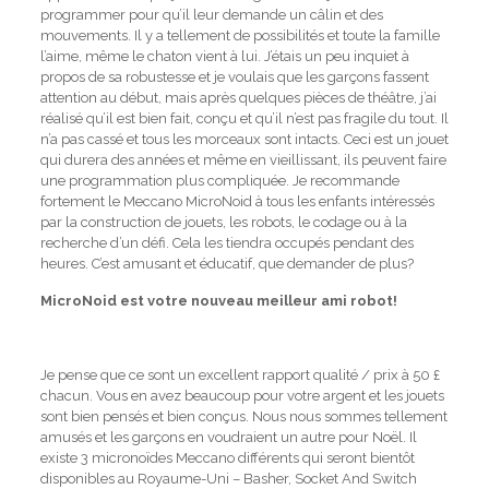
programmer pour qu’il leur demande un câlin et des
mouvements.
Il y a tellement de possibilités et toute la famille
l’aime, même le chaton vient à lui.
J’étais un peu inquiet à
propos de sa robustesse et je voulais que les garçons fassent
attention au début, mais après quelques pièces de théâtre, j’ai
réalisé qu’il est bien fait, conçu et qu’il n’est pas fragile du tout.
Il
n’a pas cassé et tous les morceaux sont intacts.
Ceci est un jouet
qui durera des années et même en vieillissant, ils peuvent faire
une programmation plus compliquée.
Je recommande
fortement le Meccano MicroNoid à tous les enfants intéressés
par la construction de jouets, les robots, le codage ou à la
recherche d’un défi.
Cela les tiendra occupés pendant des
heures.
C’est amusant et éducatif, que demander de plus?
MicroNoid est votre nouveau meilleur ami robot!
Je pense que ce sont un excellent rapport qualité / prix à 50 £
chacun.
Vous en avez beaucoup pour votre argent et les jouets
sont bien pensés et bien conçus.
Nous nous sommes tellement
amusés et les garçons en voudraient un autre pour Noël.
Il
existe 3 micronoïdes Meccano différents qui seront bientôt
disponibles au Royaume-Uni – Basher, Socket And Switch