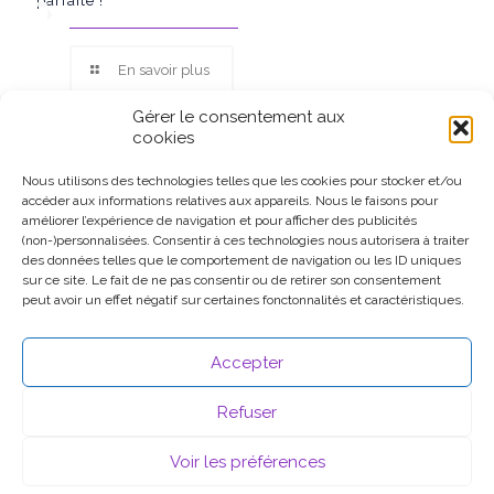
parfaite !
En savoir plus
Gérer le consentement aux
cookies
Nous utilisons des technologies telles que les cookies pour stocker et/ou
accéder aux informations relatives aux appareils. Nous le faisons pour
Ce site participe au Programme Partenaires d’Amazon EU, un
améliorer l’expérience de navigation et pour afficher des publicités
programme d’affiliation conçu pour permettre à des sites de
(non-)personnalisées. Consentir à ces technologies nous autorisera à traiter
percevoir une rémunération grâce à la création de liens vers
des données telles que le comportement de navigation ou les ID uniques
Amazon.fr.
sur ce site. Le fait de ne pas consentir ou de retirer son consentement
peut avoir un effet négatif sur certaines fonctonnalités et caractéristiques.
Accepter
Refuser
Voir les préférences
© 2026 .
Mentions légales