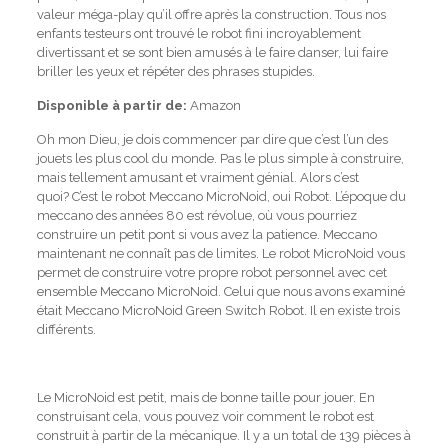
valeur méga-play qu’il offre après la construction.
Tous nos
enfants testeurs ont trouvé le robot fini incroyablement
divertissant et se sont bien amusés à le faire danser, lui faire
briller les yeux et répéter des phrases stupides.
Disponible à partir de:
Amazon
Oh mon Dieu, je dois commencer par dire que c’est l’un des
jouets les plus cool du monde.
Pas le plus simple à construire,
mais tellement amusant et vraiment génial.
Alors c’est
quoi?
C’est le robot Meccano MicroNoid, oui Robot.
L’époque du
meccano des années 80 est révolue, où vous pourriez
construire un petit pont si vous avez la patience. Meccano
maintenant ne connaît pas de limites.
Le robot MicroNoid vous
permet de construire votre propre robot personnel avec cet
ensemble Meccano MicroNoid.
Celui que nous avons examiné
était Meccano MicroNoid Green Switch Robot.
Il en existe trois
différents.
Le MicroNoid est petit, mais de bonne taille pour jouer.
En
construisant cela, vous pouvez voir comment le robot est
construit à partir de la mécanique.
Il y a un total de 139 pièces à