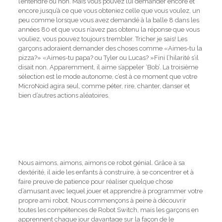
l’entendre ou non.
Mais vous pouvez lui demander encore et
encore jusqu’à ce que vous obteniez celle que vous voulez, un
peu comme lorsque vous avez demandé à la balle 8 dans les
années 80 et que vous n’avez pas obtenu la réponse que vous
vouliez, vous pouvez toujours trembler.
Tricher je sais!
Les
garçons adoraient demander des choses comme «Aimes-tu la
pizza?» «Aimes-tu papa?
ou Tyler ou Lucas? »Fini l’hilarité s’il
disait non.
Apparemment, il aime s’appeler ‘Bob’.
La troisième
sélection est le mode autonome, c’est à ce moment que votre
MicroNoid agira seul, comme péter, rire, chanter, danser et
bien d’autres actions aléatoires.
Nous aimons, aimons, aimons ce robot génial.
Grâce à sa
dextérité, il aide les enfants à construire, à se concentrer et à
faire preuve de patience pour réaliser quelque chose
d’amusant avec lequel jouer et apprendre à programmer votre
propre ami robot.
Nous commençons à peine à découvrir
toutes les compétences de Robot Switch, mais les garçons en
apprennent chaque jour davantage sur la façon de le