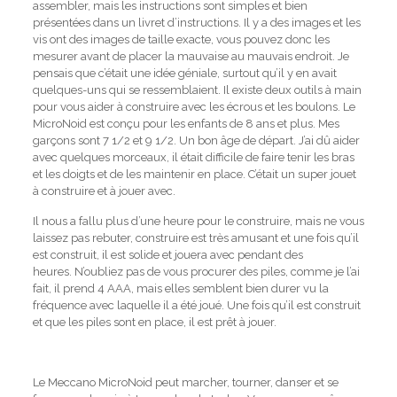
assembler, mais les instructions sont simples et bien
présentées dans un livret d’instructions.
Il y a des images et les
vis ont des images de taille exacte, vous pouvez donc les
mesurer avant de placer la mauvaise au mauvais endroit.
Je
pensais que c’était une idée géniale, surtout qu’il y en avait
quelques-uns qui se ressemblaient.
Il existe deux outils à main
pour vous aider à construire avec les écrous et les boulons.
Le
MicroNoid est conçu pour les enfants de 8 ans et plus.
Mes
garçons sont 7 1/2 et 9 1/2.
Un bon âge de départ.
J’ai dû aider
avec quelques morceaux, il était difficile de faire tenir les bras
et les doigts et de les maintenir en place.
C’était un super jouet
à construire et à jouer avec.
Il nous a fallu plus d’une heure pour le construire, mais ne vous
laissez pas rebuter, construire est très amusant et une fois qu’il
est construit, il est solide et jouera avec pendant des
heures.
N’oubliez pas de vous procurer des piles, comme je l’ai
fait, il prend 4 AAA, mais elles semblent bien durer vu la
fréquence avec laquelle il a été joué.
Une fois qu’il est construit
et que les piles sont en place, il est prêt à jouer.
Le Meccano MicroNoid peut marcher, tourner, danser et se