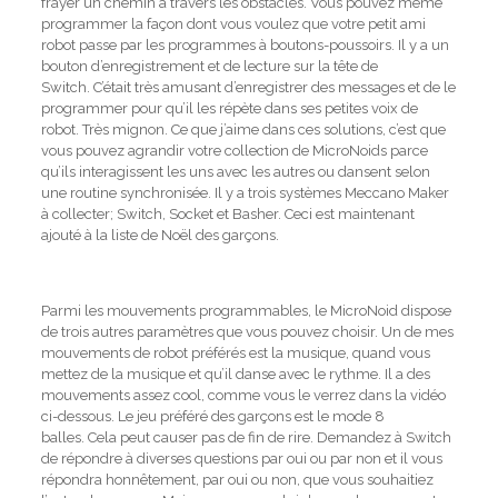
frayer un chemin à travers les obstacles.
Vous pouvez même
programmer la façon dont vous voulez que votre petit ami
robot passe par les programmes à boutons-poussoirs.
Il y a un
bouton d’enregistrement et de lecture sur la tête de
Switch.
C’était très amusant d’enregistrer des messages et de le
programmer pour qu’il les répète dans ses petites voix de
robot.
Très mignon.
Ce que j’aime dans ces solutions, c’est que
vous pouvez agrandir votre collection de MicroNoids parce
qu’ils interagissent les uns avec les autres ou dansent selon
une routine synchronisée.
Il y a trois systèmes Meccano Maker
à collecter;
Switch, Socket et Basher.
Ceci est maintenant
ajouté à la liste de Noël des garçons.
Parmi les mouvements programmables, le MicroNoid dispose
de trois autres paramètres que vous pouvez choisir.
Un de mes
mouvements de robot préférés est la musique, quand vous
mettez de la musique et qu’il danse avec le rythme.
Il a des
mouvements assez cool, comme vous le verrez dans la vidéo
ci-dessous.
Le jeu préféré des garçons est le mode 8
balles.
Cela peut causer pas de fin de rire.
Demandez à Switch
de répondre à diverses questions par oui ou par non et il vous
répondra honnêtement, par oui ou non, que vous souhaitiez