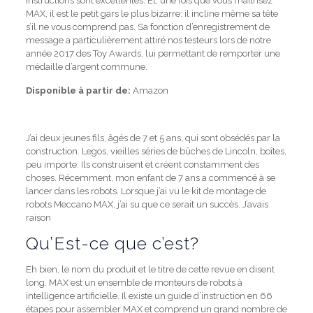
instructions sont excellentes.
Et, une fois que vous maîtrisez
MAX, il est le petit gars le plus bizarre: il incline même sa tête
s’il ne vous comprend pas.
Sa fonction d’enregistrement de
message a particulièrement attiré nos testeurs lors de notre
année 2017 des Toy Awards, lui permettant de remporter une
médaille d’argent commune.
Disponible à partir de:
Amazon
J’ai deux jeunes fils, âgés de 7 et 5 ans, qui sont obsédés par la
construction.
Legos, vieilles séries de bûches de Lincoln, boîtes,
peu importe.
Ils construisent et créent constamment des
choses.
Récemment, mon enfant de 7 ans a commencé à se
lancer dans les robots. Lorsque j’ai vu le kit de montage de
robots Meccano MAX, j’ai su que ce serait un succès.
J’avais
raison
Qu’Est-ce que c’est?
Eh bien, le nom du produit et le titre de cette revue en disent
long.
MAX est un ensemble de monteurs de robots à
intelligence artificielle.
Il existe un guide d’instruction en 66
étapes pour assembler MAX et comprend un grand nombre de