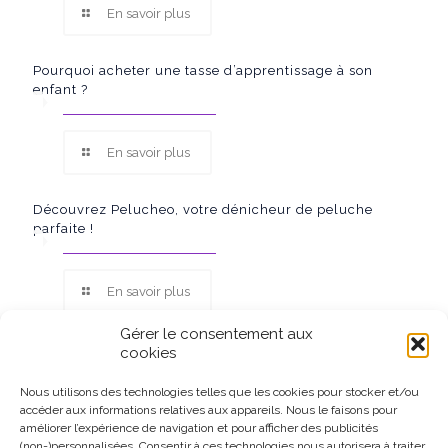
En savoir plus
Pourquoi acheter une tasse d’apprentissage à son
enfant ?
En savoir plus
Découvrez Pelucheo, votre dénicheur de peluche
parfaite !
En savoir plus
Gérer le consentement aux
cookies
Nous utilisons des technologies telles que les cookies pour stocker et/ou
accéder aux informations relatives aux appareils. Nous le faisons pour
Ce site participe au Programme Partenaires d’Amazon EU, un
améliorer l’expérience de navigation et pour afficher des publicités
programme d’affiliation conçu pour permettre à des sites de
(non-)personnalisées. Consentir à ces technologies nous autorisera à traiter