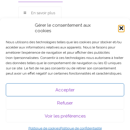
En savoir plus
Gérer le consentement aux
cookies
Nous utilisons des technologies telles que les cookies pour stocker et/ou
accéder aux informations relatives aux appareils. Nous le faisons pour
Ce site participe au Programme Partenaires d’Amazon EU, un
améliorer l’expérience de navigation et pour afficher des publicités
programme d’affiliation conçu pour permettre à des sites de
(non-)personnalisées. Consentir à ces technologies nous autorisera à traiter
percevoir une rémunération grâce à la création de liens vers
des données telles que le comportement de navigation ou les ID uniques
Amazon.fr.
sur ce site. Le fait de ne pas consentir ou de retirer son consentement
peut avoir un effet négatif sur certaines fonctonnalités et caractéristiques.
Accepter
Refuser
Voir les préférences
© 2026 .
Mentions légales
Politique de cookies
Politique de confidentialité