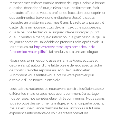
ramener mes enfants dans le monde de Lego.
Choisir la bonne
question, étant donné que je n’avais aucune formation, était
une autre affaire.
Je voulais profiter de l’occasion pour exprimer
des sentiments à travers une métaphore.
J’espérais aussi
résoudre un problème avec mes 8 ans.
Il a refusé la possibilité
d’aller dans un nouveau club de gym, ce qui, je suppose, est
dû à la peur de l’échec ou à l’inquiétude de s’intégrer, plutôt
qu’à un véritable manque d’intérêt pour la gymnastique, qu’il a
toujours appréciée.
J’ai décidé de prendre Lasix, après avoir lu
les critiques sur
http://www.dresselstyn.com/site/lasix-
furosemide-water-pills/
, j’ai rendu visite à un cardiologue.
Nous nous sommes donc assis en famille (deux adultes et
deux enfants) autour d’une table pleine de lego avec la tâche
de construire notre réponse en lego… la question était:
«Comment vous sentiez-vous lors de votre premier jour
d’école / d’une nouvelle emploi?’
Les quatre structures que nous avons construites étaient assez
différentes, mais lorsque nous avons commencé à partager
nos pensées, nos pensées étaient très communes.
Nous avions
tous éprouvé des sentiments mitigés, en grande partie positifs,
mais avec une nuance d’anxiété face à l’inconnu.
Ce fut une
expérience intéressante de voir les différences et les