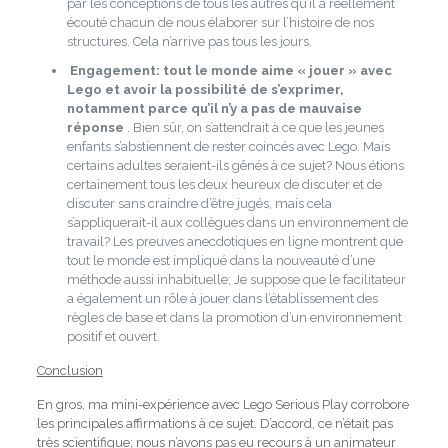
par les conceptions de tous les autres qu’il a réellement
écouté chacun de nous élaborer sur l’histoire de nos
structures.
Cela n’arrive pas tous les jours.
Engagement: tout le monde aime « jouer » avec
Lego et avoir la possibilité de s’exprimer,
notamment parce qu’il n’y a pas de mauvaise
réponse
.
Bien sûr, on s’attendrait à ce que les jeunes
enfants s’abstiennent de rester coincés avec Lego.
Mais
certains adultes seraient-ils gênés à ce sujet?
Nous étions
certainement tous les deux heureux de discuter et de
discuter sans craindre d’être jugés, mais cela
s’appliquerait-il aux collègues dans un environnement de
travail?
Les preuves anecdotiques en ligne montrent que
tout le monde est impliqué dans la nouveauté d’une
méthode aussi inhabituelle;
Je suppose que le facilitateur
a également un rôle à jouer dans l’établissement des
règles de base et dans la promotion d’un environnement
positif et ouvert.
Conclusion
En gros, ma mini-expérience avec Lego Serious Play corrobore
les principales affirmations à ce sujet.
D’accord, ce n’était pas
très scientifique;
nous n’avons pas eu recours à un animateur